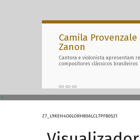
Camila Provenzale 
Zanon
Cantora e violonista apresentam r
compositores clássicos brasileiros
Z7_L9KEH4O0LORH80ALCLTPF80S21
Visualizado