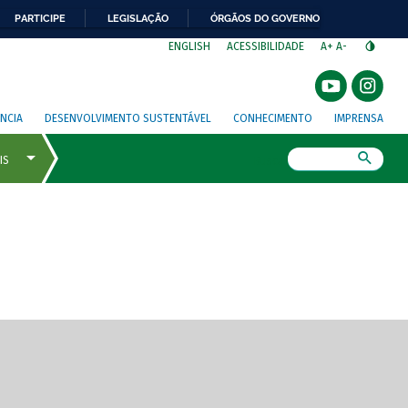
PARTICIPE
LEGISLAÇÃO
ÓRGÃOS DO GOVERNO
⁣
ENGLISH
ACESSIBILIDADE
A+
A-
NCIA
DESENVOLVIMENTO SUSTENTÁVEL
CONHECIMENTO
IMPRENSA
Busca
gem de tela