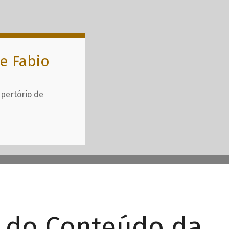
e Fabio
epertório de
r do Conteúdo da