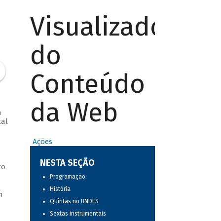
Visualizador
do
Conteúdo
da Web
a
tal
Ações
NESTA SEÇÃO
to
Programação
História
m
Quintas no BNDES
Sextas instrumentais