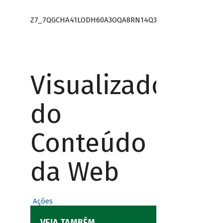
Z7_7QGCHA41LODH60A3OQA8RN14Q3
Visualizador
do
Conteúdo
da Web
Ações
VEJA TAMBÉM