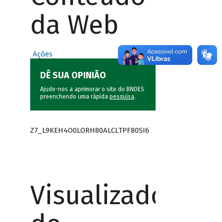
da Web
Ações
DÊ SUA OPINIÃO
Ajude-nos a aprimorar o site do BNDES
preenchendo uma rápida
pesquisa
.
Z7_L9KEH4O0LORH80ALCLTPF80SI6
Visualizador