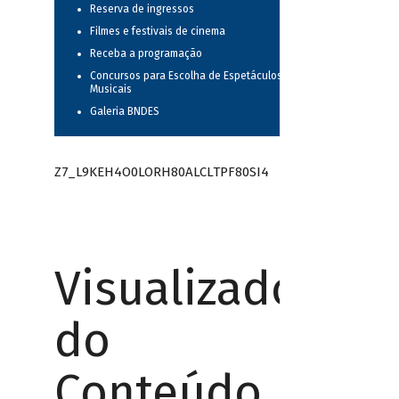
Reserva de ingressos
Filmes e festivais de cinema
Receba a programação
Concursos para Escolha de Espetáculos
Musicais
Galeria BNDES
Z7_L9KEH4O0LORH80ALCLTPF80SI4
Visualizador
do
Conteúdo