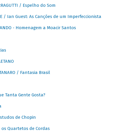
RAGUTTI / Espelho do Som
E / Ian Guest: As Canções de um Imperfeccionista
ANDO - Homenagem a Moacir Santos
ias
AETANO
ANARO / Fantasia Brasil
e Tanta Gente Gosta?
a
Estudos de Chopin
 os Quartetos de Cordas