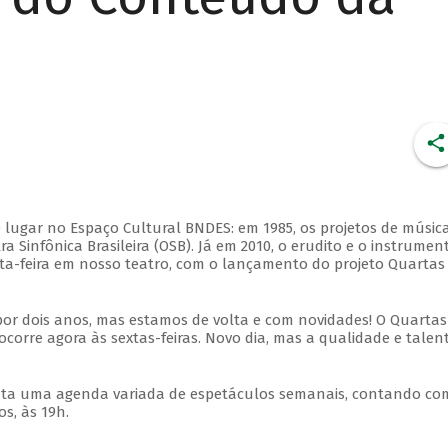
 lugar no Espaço Cultural BNDES: em 1985, os projetos de músic
 Sinfônica Brasileira (OSB). Já em 2010, o erudito e o instrumen
ta-feira em nosso teatro, com o lançamento do projeto Quartas
por dois anos, mas estamos de volta e com novidades! O Quartas
ocorre agora às sextas-feiras. Novo dia, mas a qualidade e talen
nta uma agenda variada de espetáculos semanais, contando co
s, às 19h.