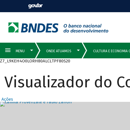
Z7_L9KEH4O0LORH80ALCLTPF80S20
Visualizador do 
Ações
Destaques Prin