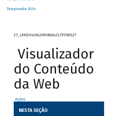
Temporada 2014
Z7_L9KEH4O0LORH80ALCLTPF80S27
Visualizador
do Conteúdo
da Web
Ações
NESTA SEÇÃO