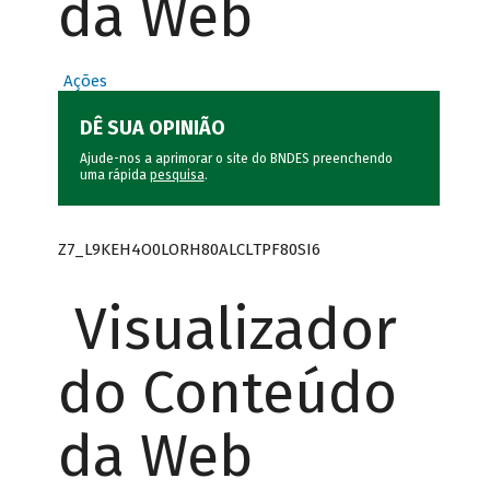
da Web
Ações
DÊ SUA OPINIÃO
Ajude-nos a aprimorar o site do BNDES preenchendo
uma rápida
pesquisa
.
Z7_L9KEH4O0LORH80ALCLTPF80SI6
Visualizador
do Conteúdo
da Web