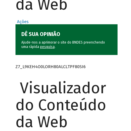
da Web
Ações
DÊ SUA OPINIÃO
Ajude-nos a aprimorar o site do BNDES preenchendo
uma rápida
pesquisa
.
Z7_L9KEH4O0LORH80ALCLTPF80SI6
Visualizador
do Conteúdo
da Web