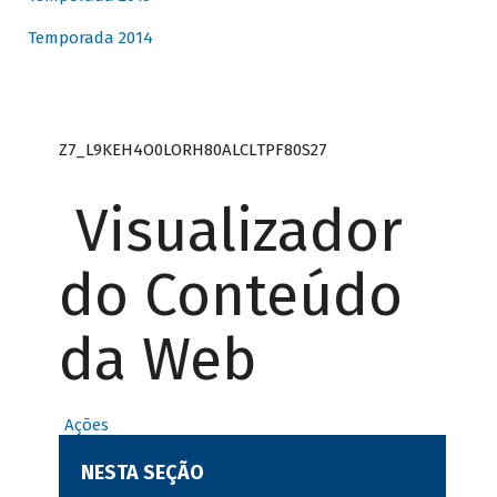
Temporada 2014
Z7_L9KEH4O0LORH80ALCLTPF80S27
Visualizador
do Conteúdo
da Web
Ações
NESTA SEÇÃO