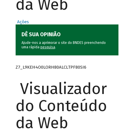
da Web
Ações
DÊ SUA OPINIÃO
Ajude-nos a aprimorar o site do BNDES preenchendo
uma rápida
pesquisa
.
Z7_L9KEH4O0LORH80ALCLTPF80SI6
Visualizador
do Conteúdo
da Web