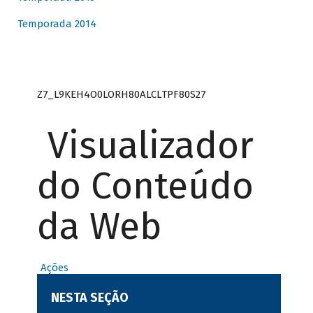
Temporada 2014
Z7_L9KEH4O0LORH80ALCLTPF80S27
Visualizador
do Conteúdo
da Web
Ações
NESTA SEÇÃO