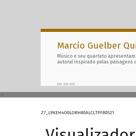
Marcio Guelber Qu
Músico e seu quarteto apresentam
autoral inspirado pelas paisagens 
Z7_L9KEH4O0LORH80ALCLTPF80S21
Visualizado