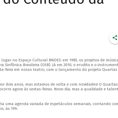
 lugar no Espaço Cultural BNDES: em 1985, os projetos de músic
 Sinfônica Brasileira (OSB). Já em 2010, o erudito e o instrumen
ta-feira em nosso teatro, com o lançamento do projeto Quartas
por dois anos, mas estamos de volta e com novidades! O Quartas
ocorre agora às sextas-feiras. Novo dia, mas a qualidade e talen
nta uma agenda variada de espetáculos semanais, contando co
s, às 19h.