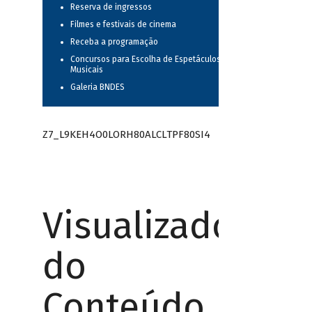
Reserva de ingressos
Filmes e festivais de cinema
Receba a programação
Concursos para Escolha de Espetáculos
Musicais
Galeria BNDES
Z7_L9KEH4O0LORH80ALCLTPF80SI4
Visualizador
do
Conteúdo