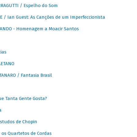
RAGUTTI / Espelho do Som
E / Ian Guest: As Canções de um Imperfeccionista
ANDO - Homenagem a Moacir Santos
ias
AETANO
ANARO / Fantasia Brasil
e Tanta Gente Gosta?
a
Estudos de Chopin
 os Quartetos de Cordas