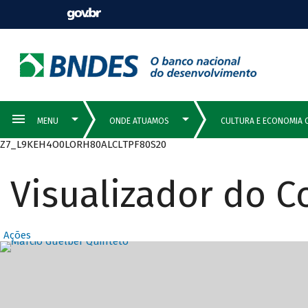
Z7_L9KEH4O0LORH80ALCLTPF80S20
Visualizador do 
Ações
Destaques Prin