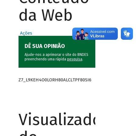
da Web
Ações
DÊ SUA OPINIÃO
Ajude-nos a aprimorar o site do BNDES
preenchendo uma rápida
pesquisa
.
Z7_L9KEH4O0LORH80ALCLTPF80SI6
Visualizador