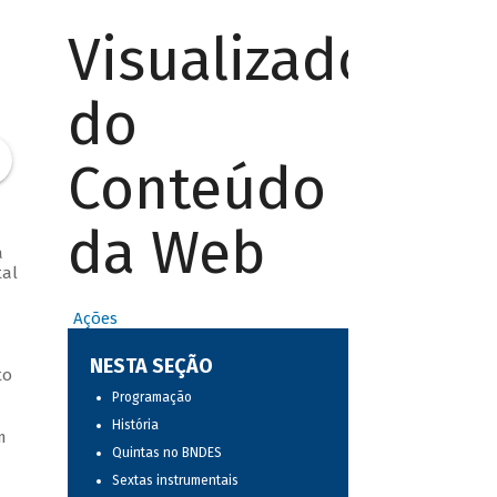
Visualizador
do
Conteúdo
da Web
a
tal
Ações
NESTA SEÇÃO
to
Programação
História
m
Quintas no BNDES
Sextas instrumentais