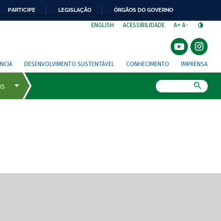
PARTICIPE
LEGISLAÇÃO
ÓRGÃOS DO GOVERNO
⁣
ENGLISH
ACESSIBILIDADE
A+
A-
NCIA
DESENVOLVIMENTO SUSTENTÁVEL
CONHECIMENTO
IMPRENSA
Busca
gem de tela