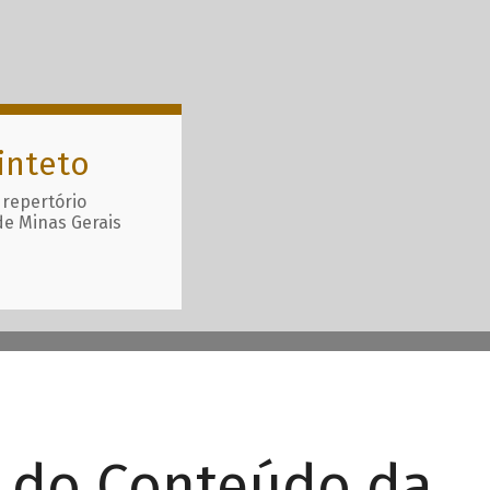
inteto
 repertório
de Minas Gerais
r do Conteúdo da