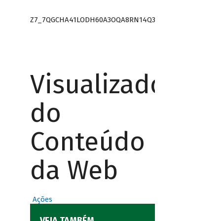
Z7_7QGCHA41LODH60A3OQA8RN14Q3
Visualizador
do
Conteúdo
da Web
Ações
VEJA TAMBÉM