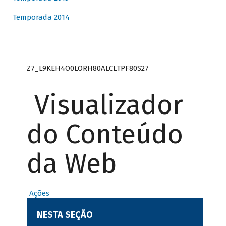
Temporada 2014
Z7_L9KEH4O0LORH80ALCLTPF80S27
Visualizador
do Conteúdo
da Web
Ações
NESTA SEÇÃO