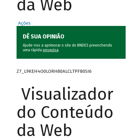
da Web
Ações
DÊ SUA OPINIÃO
Ajude-nos a aprimorar o site do BNDES preenchendo
uma rápida
pesquisa
.
Z7_L9KEH4O0LORH80ALCLTPF80SI6
Visualizador
do Conteúdo
da Web