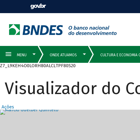
Z7_L9KEH4O0LORH80ALCLTPF80S20
Visualizador do 
Ações
Destaques Prin