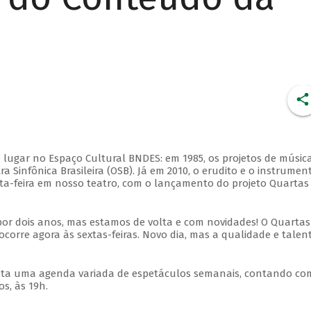
 lugar no Espaço Cultural BNDES: em 1985, os projetos de músic
 Sinfônica Brasileira (OSB). Já em 2010, o erudito e o instrumen
ta-feira em nosso teatro, com o lançamento do projeto Quartas
por dois anos, mas estamos de volta e com novidades! O Quartas
ocorre agora às sextas-feiras. Novo dia, mas a qualidade e talen
nta uma agenda variada de espetáculos semanais, contando co
s, às 19h.