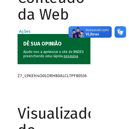
da Web
Ações
DÊ SUA OPINIÃO
Ajude-nos a aprimorar o site do BNDES
preenchendo uma rápida
pesquisa
.
Z7_L9KEH4O0LORH80ALCLTPF80SI6
Visualizador