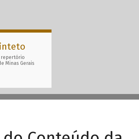
inteto
 repertório
de Minas Gerais
r do Conteúdo da