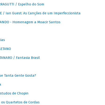
RAGUTTI / Espelho do Som
E / Ian Guest: As Canções de um Imperfeccionista
ANDO - Homenagem a Moacir Santos
ias
AETANO
ANARO / Fantasia Brasil
e Tanta Gente Gosta?
a
Estudos de Chopin
 os Quartetos de Cordas