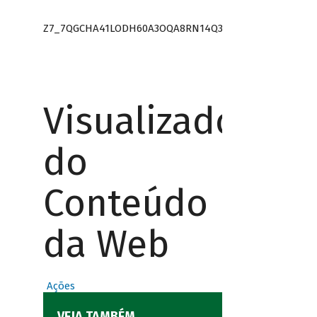
Z7_7QGCHA41LODH60A3OQA8RN14Q3
Visualizador
do
Conteúdo
da Web
Ações
VEJA TAMBÉM