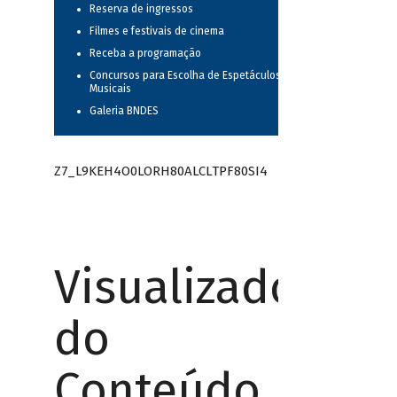
Reserva de ingressos
Filmes e festivais de cinema
Receba a programação
Concursos para Escolha de Espetáculos
Musicais
Galeria BNDES
Z7_L9KEH4O0LORH80ALCLTPF80SI4
Visualizador
do
Conteúdo