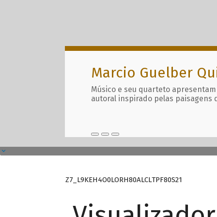
Marcio Guelber Qu
Músico e seu quarteto apresentam
autoral inspirado pelas paisagens 
Z7_L9KEH4O0LORH80ALCLTPF80S21
Visualizado