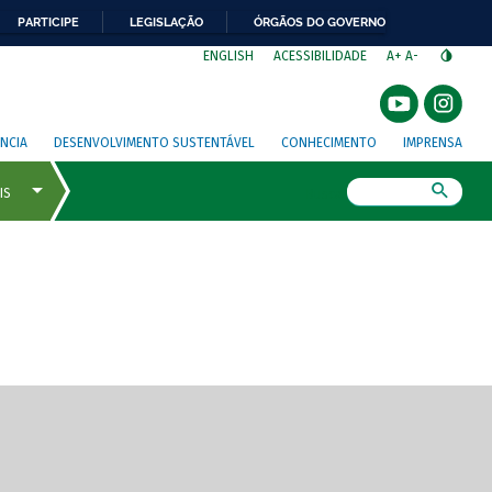
PARTICIPE
LEGISLAÇÃO
ÓRGÃOS DO GOVERNO
⁣
ENGLISH
ACESSIBILIDADE
A+
A-
NCIA
DESENVOLVIMENTO SUSTENTÁVEL
CONHECIMENTO
IMPRENSA
Busca
gem de tela