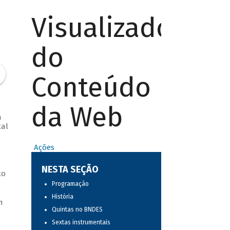
Visualizador
do
Conteúdo
da Web
a
tal
Ações
NESTA SEÇÃO
to
Programação
História
m
Quintas no BNDES
Sextas instrumentais