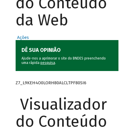
do Conteúdo
da Web
Ações
DÊ SUA OPINIÃO
Ajude-nos a aprimorar o site do BNDES preenchendo
uma rápida
pesquisa
.
Z7_L9KEH4O0LORH80ALCLTPF80SI6
Visualizador
do Conteúdo