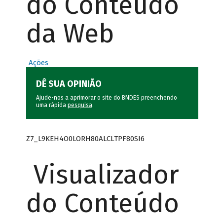
do Conteúdo
da Web
Ações
DÊ SUA OPINIÃO
Ajude-nos a aprimorar o site do BNDES preenchendo
uma rápida
pesquisa
.
Z7_L9KEH4O0LORH80ALCLTPF80SI6
Visualizador
do Conteúdo