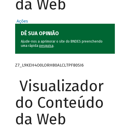
da Web
Ações
DÊ SUA OPINIÃO
Ajude-nos a aprimorar o site do BNDES preenchendo
uma rápida
pesquisa
.
Z7_L9KEH4O0LORH80ALCLTPF80SI6
Visualizador
do Conteúdo
da Web