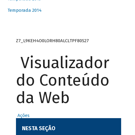
Temporada 2014
Z7_L9KEH4O0LORH80ALCLTPF80S27
Visualizador
do Conteúdo
da Web
Ações
NESTA SEÇÃO