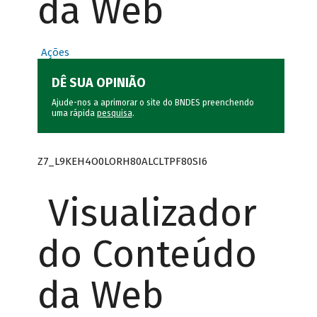
da Web
Ações
DÊ SUA OPINIÃO
Ajude-nos a aprimorar o site do BNDES preenchendo
uma rápida
pesquisa
.
Z7_L9KEH4O0LORH80ALCLTPF80SI6
Visualizador
do Conteúdo
da Web