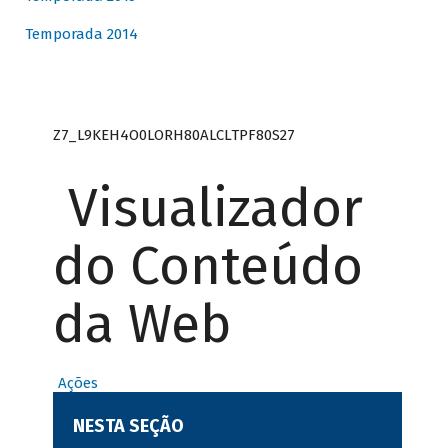
Temporada 2014
Z7_L9KEH4O0LORH80ALCLTPF80S27
Visualizador
do Conteúdo
da Web
Ações
NESTA SEÇÃO