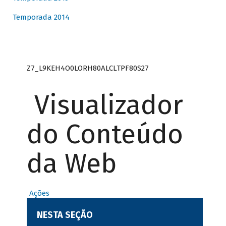
Temporada 2014
Z7_L9KEH4O0LORH80ALCLTPF80S27
Visualizador
do Conteúdo
da Web
Ações
NESTA SEÇÃO