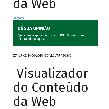
da Web
Ações
DÊ SUA OPINIÃO
Ajude-nos a aprimorar o site do BNDES preenchendo
uma rápida
pesquisa
.
Z7_L9KEH4O0LORH80ALCLTPF80SI6
Visualizador
do Conteúdo
da Web