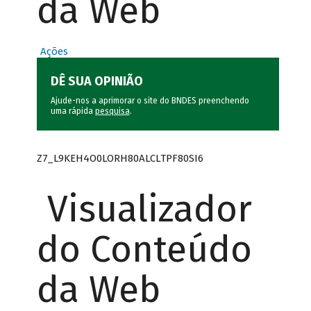
da Web
Ações
DÊ SUA OPINIÃO
Ajude-nos a aprimorar o site do BNDES preenchendo
uma rápida
pesquisa
.
Z7_L9KEH4O0LORH80ALCLTPF80SI6
Visualizador
do Conteúdo
da Web