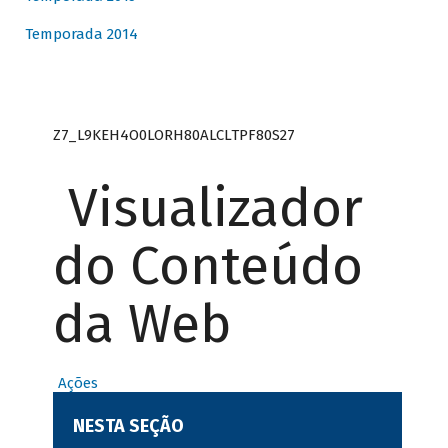
Temporada 2014
Z7_L9KEH4O0LORH80ALCLTPF80S27
Visualizador
do Conteúdo
da Web
Ações
NESTA SEÇÃO