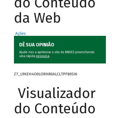
do Conteúdo
da Web
Ações
DÊ SUA OPINIÃO
Ajude-nos a aprimorar o site do BNDES preenchendo
uma rápida
pesquisa
.
Z7_L9KEH4O0LORH80ALCLTPF80SI6
Visualizador
do Conteúdo