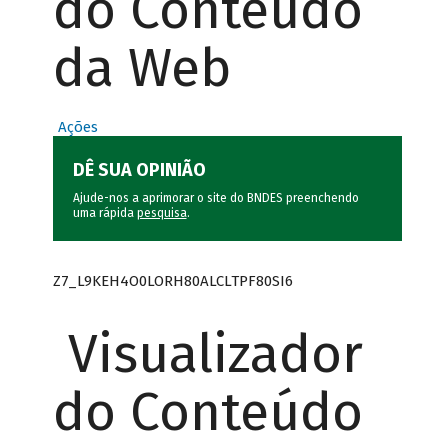
do Conteúdo
da Web
Ações
DÊ SUA OPINIÃO
Ajude-nos a aprimorar o site do BNDES preenchendo
uma rápida
pesquisa
.
Z7_L9KEH4O0LORH80ALCLTPF80SI6
Visualizador
do Conteúdo