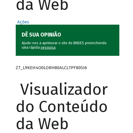
da Web
Ações
DÊ SUA OPINIÃO
Ajude-nos a aprimorar o site do BNDES preenchendo
uma rápida
pesquisa
.
Z7_L9KEH4O0LORH80ALCLTPF80SI6
Visualizador
do Conteúdo
da Web