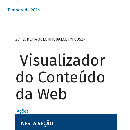
Temporada 2014
Z7_L9KEH4O0LORH80ALCLTPF80S27
Visualizador
do Conteúdo
da Web
Ações
NESTA SEÇÃO