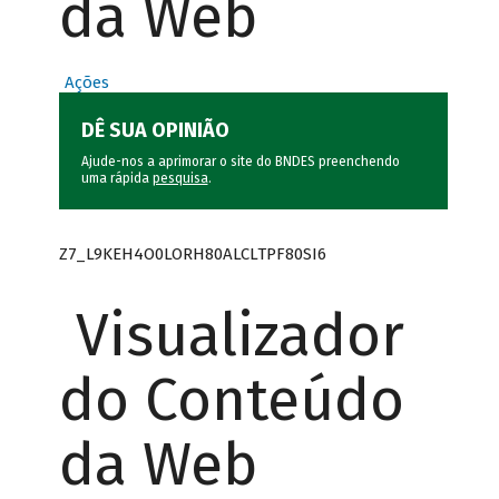
da Web
Ações
DÊ SUA OPINIÃO
Ajude-nos a aprimorar o site do BNDES preenchendo
uma rápida
pesquisa
.
Z7_L9KEH4O0LORH80ALCLTPF80SI6
Visualizador
do Conteúdo
da Web