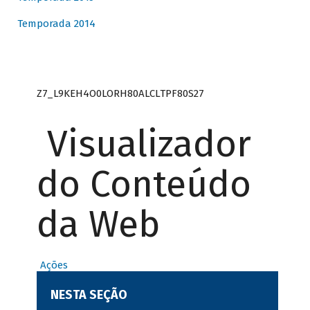
Temporada 2014
Z7_L9KEH4O0LORH80ALCLTPF80S27
Visualizador
do Conteúdo
da Web
Ações
NESTA SEÇÃO