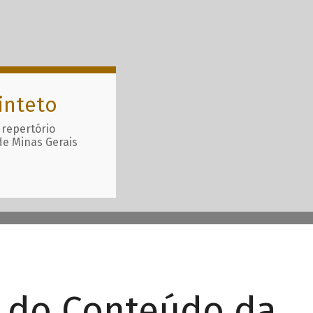
inteto
 repertório
de Minas Gerais
r do Conteúdo da