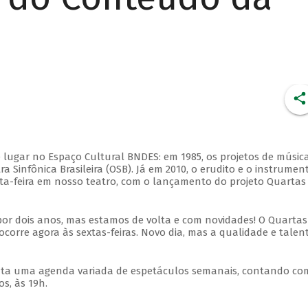
 lugar no Espaço Cultural BNDES: em 1985, os projetos de músic
 Sinfônica Brasileira (OSB). Já em 2010, o erudito e o instrumen
ta-feira em nosso teatro, com o lançamento do projeto Quartas
por dois anos, mas estamos de volta e com novidades! O Quartas
ocorre agora às sextas-feiras. Novo dia, mas a qualidade e talen
nta uma agenda variada de espetáculos semanais, contando co
s, às 19h.