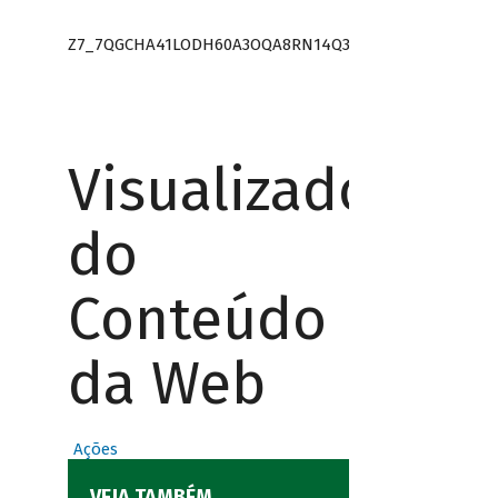
Z7_7QGCHA41LODH60A3OQA8RN14Q3
Visualizador
do
Conteúdo
da Web
Ações
VEJA TAMBÉM