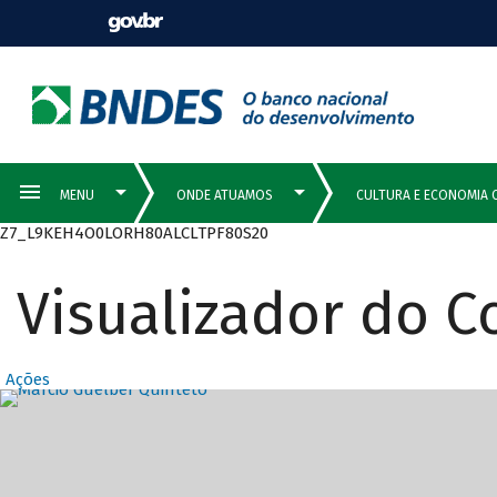
Z7_L9KEH4O0LORH80ALCLTPF80S20
Visualizador do 
Ações
Destaques Prin