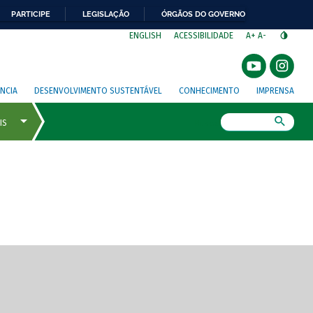
PARTICIPE
LEGISLAÇÃO
ÓRGÃOS DO GOVERNO
⁣
ENGLISH
ACESSIBILIDADE
A+
A-
NCIA
DESENVOLVIMENTO SUSTENTÁVEL
CONHECIMENTO
IMPRENSA
Busca
gem de tela