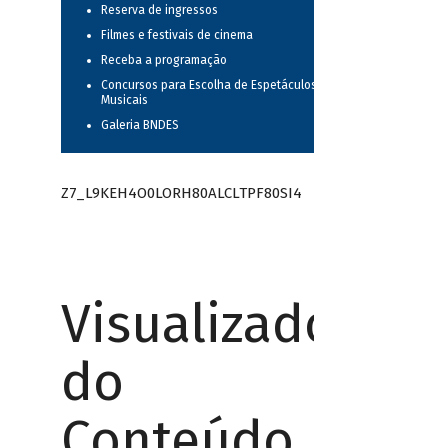
Reserva de ingressos
Filmes e festivais de cinema
Receba a programação
Concursos para Escolha de Espetáculos
Musicais
Galeria BNDES
Z7_L9KEH4O0LORH80ALCLTPF80SI4
Visualizador
do
Conteúdo