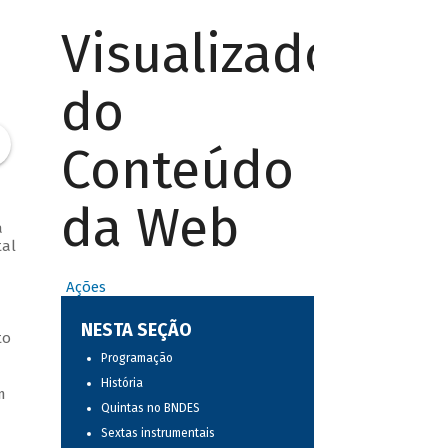
Visualizador
do
Conteúdo
da Web
a
tal
Ações
NESTA SEÇÃO
to
Programação
História
m
Quintas no BNDES
Sextas instrumentais