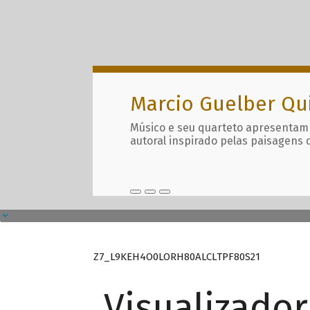
Marcio Guelber Qu
Músico e seu quarteto apresentam
autoral inspirado pelas paisagens 
Z7_L9KEH4O0LORH80ALCLTPF80S21
Visualizado