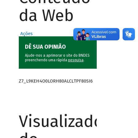
da Web
Ações
DÊ SUA OPINIÃO
Ajude-nos a aprimorar o site do BNDES
preenchendo uma rápida
pesquisa
.
Z7_L9KEH4O0LORH80ALCLTPF80SI6
Visualizador