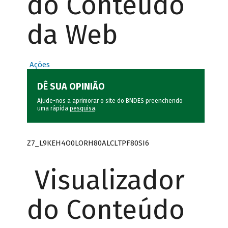
do Conteúdo
da Web
Ações
DÊ SUA OPINIÃO
Ajude-nos a aprimorar o site do BNDES preenchendo
uma rápida
pesquisa
.
Z7_L9KEH4O0LORH80ALCLTPF80SI6
Visualizador
do Conteúdo