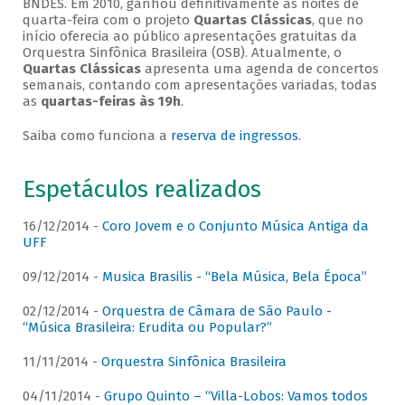
BNDES. Em 2010, ganhou definitivamente as noites de
quarta-feira com o projeto
Quartas Clássicas
, que no
início oferecia ao público apresentações gratuitas da
Orquestra Sinfônica Brasileira (OSB). Atualmente, o
Quartas Clássicas
apresenta uma agenda de concertos
semanais, contando com apresentações variadas, todas
as
quartas-feiras às 19h
.
Saiba como funciona a
reserva de ingressos
.
Espetáculos realizados
16/12/2014 -
Coro Jovem e o Conjunto Música Antiga da
UFF
09/12/2014 -
Musica Brasilis - “Bela Música, Bela Época”
02/12/2014 -
Orquestra de Câmara de São Paulo -
“Música Brasileira: Erudita ou Popular?”
11/11/2014 -
Orquestra Sinfônica Brasileira
04/11/2014 -
Grupo Quinto – “Villa-Lobos: Vamos todos