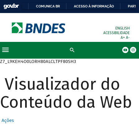
COMUNICA BR
ACESSO À INFORMAÇÃO
PARTI
ENGLISH
ACESSIBILIDADE
A+
A-
Busca
Z7_L9KEH4O0LORH80ALCLTPF80SH3
Visualizador do
Conteúdo da Web
Ações