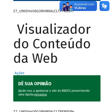
Z7_L9KEH4O0LORH80ALCLTPF80S97
Visualizador
do Conteúdo
da Web
Ações
DÊ SUA OPINIÃO
Ajude-nos a aprimorar o site do BNDES preenchendo
uma rápida
pesquisa
.
Z7_L9KEH4O0LORH80ALCLTPF80SP4