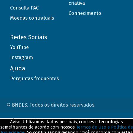
criativa
Consulta PAC
Conhecimento
Moedas contratuais
Redes Sociais
YouTube
Instagram
Ajuda
Perguntas frequentes
© BNDES. Todos os direitos reservados
ConteÃºdo complementar
Aviso: Utilizamos dados pessoais, cookies e tecnologias
semelhantes de acordo com nossos
Termos de Uso e Política de
${title}
${badge}
Privacidade
. Ao continuar navegando, você concorda com estas