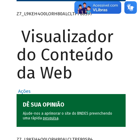
Z7_L9KEH4O0LORH80ALCLTPF80S97
Visualizador
do Conteúdo
da Web
Ações
DÊ SUA OPINIÃO
Ajude-nos a aprimorar o site do BNDES preenchendo
uma rápida
pesquisa
.
Z7_L9KEH4O0LORH80ALCLTPF80SP4