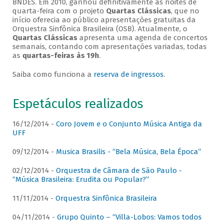
BNDES. Em 2010, ganhou definitivamente as noites de
quarta-feira com o projeto
Quartas Clássicas
, que no
início oferecia ao público apresentações gratuitas da
Orquestra Sinfônica Brasileira (OSB). Atualmente, o
Quartas Clássicas
apresenta uma agenda de concertos
semanais, contando com apresentações variadas, todas
as
quartas-feiras às 19h
.
Saiba como funciona a
reserva de ingressos
.
Espetáculos realizados
16/12/2014 -
Coro Jovem e o Conjunto Música Antiga da
UFF
09/12/2014 -
Musica Brasilis - “Bela Música, Bela Época”
02/12/2014 -
Orquestra de Câmara de São Paulo -
“Música Brasileira: Erudita ou Popular?”
11/11/2014 -
Orquestra Sinfônica Brasileira
04/11/2014 -
Grupo Quinto – “Villa-Lobos: Vamos todos