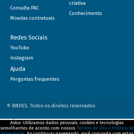
criativa
Consulta PAC
Conhecimento
Moedas contratuais
Redes Sociais
YouTube
Instagram
Ajuda
Perguntas frequentes
© BNDES. Todos os direitos reservados
ConteÃºdo complementar
Aviso: Utilizamos dados pessoais, cookies e tecnologias
semelhantes de acordo com nossos
Termos de Uso e Política de
${title}
${badge}
Privacidade
. Ao continuar navegando, você concorda com estas