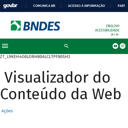
COMUNICA BR
ACESSO À INFORMAÇÃO
PARTI
ENGLISH
ACESSIBILIDADE
A+
A-
Busca
Z7_L9KEH4O0LORH80ALCLTPF80SH3
Visualizador do
Conteúdo da Web
Ações