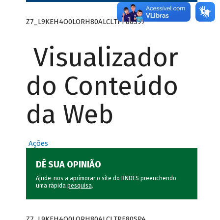
Z7_L9KEH4O0LORH80ALCLTPF80S97
Visualizador
do Conteúdo
da Web
Ações
DÊ SUA OPINIÃO
Ajude-nos a aprimorar o site do BNDES preenchendo
uma rápida
pesquisa
.
Z7_L9KEH4O0LORH80ALCLTPF80SP4