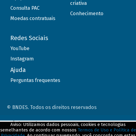
criativa
Consulta PAC
Conhecimento
Moedas contratuais
Redes Sociais
YouTube
Instagram
Ajuda
Perguntas frequentes
© BNDES. Todos os direitos reservados
ConteÃºdo complementar
Aviso: Utilizamos dados pessoais, cookies e tecnologias
semelhantes de acordo com nossos
Termos de Uso e Política de
${title}
${badge}
Privacidade
. Ao continuar navegando, você concorda com estas