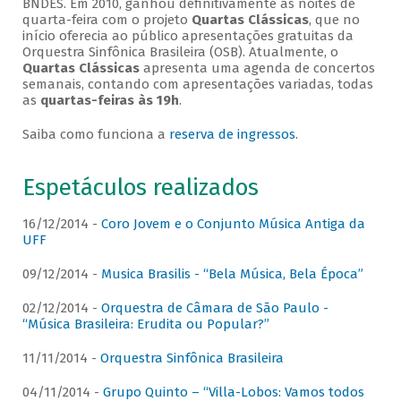
BNDES. Em 2010, ganhou definitivamente as noites de
quarta-feira com o projeto
Quartas Clássicas
, que no
início oferecia ao público apresentações gratuitas da
Orquestra Sinfônica Brasileira (OSB). Atualmente, o
Quartas Clássicas
apresenta uma agenda de concertos
semanais, contando com apresentações variadas, todas
as
quartas-feiras às 19h
.
Saiba como funciona a
reserva de ingressos
.
Espetáculos realizados
16/12/2014 -
Coro Jovem e o Conjunto Música Antiga da
UFF
09/12/2014 -
Musica Brasilis - “Bela Música, Bela Época”
02/12/2014 -
Orquestra de Câmara de São Paulo -
“Música Brasileira: Erudita ou Popular?”
11/11/2014 -
Orquestra Sinfônica Brasileira
04/11/2014 -
Grupo Quinto – “Villa-Lobos: Vamos todos