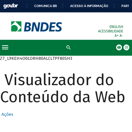
COMUNICA BR
ACESSO À INFORMAÇÃO
PARTI
ENGLISH
ACESSIBILIDADE
A+
A-
Busca
Z7_L9KEH4O0LORH80ALCLTPF80SH3
Visualizador do
Conteúdo da Web
Ações