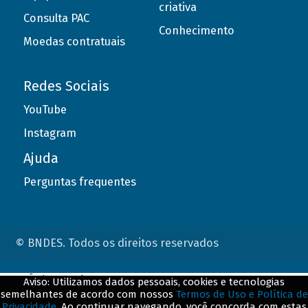
criativa
Consulta PAC
Conhecimento
Moedas contratuais
Redes Sociais
YouTube
Instagram
Ajuda
Perguntas frequentes
© BNDES. Todos os direitos reservados
ConteÃºdo complementar
Aviso: Utilizamos dados pessoais, cookies e tecnologias
semelhantes de acordo com nossos
Termos de Uso e Política de
${title}
${badge}
Privacidade
. Ao continuar navegando, você concorda com estas