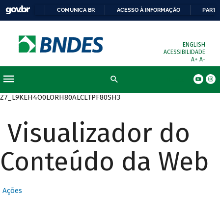
COMUNICA BR
ACESSO À INFORMAÇÃO
PARTI
ENGLISH
ACESSIBILIDADE
A+
A-
Busca
Z7_L9KEH4O0LORH80ALCLTPF80SH3
Visualizador do
Conteúdo da Web
Ações