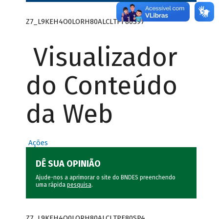
Z7_L9KEH4O0LORH80ALCLTPF80S97
Visualizador
do Conteúdo
da Web
Ações
DÊ SUA OPINIÃO
Ajude-nos a aprimorar o site do BNDES preenchendo
uma rápida
pesquisa
.
Z7_L9KEH4O0LORH80ALCLTPF80SP4