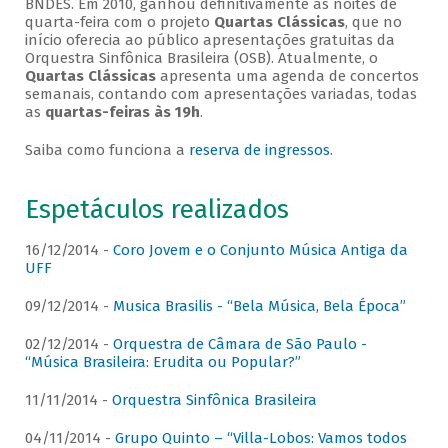
BNDES. Em 2010, ganhou definitivamente as noites de
quarta-feira com o projeto
Quartas Clássicas
, que no
início oferecia ao público apresentações gratuitas da
Orquestra Sinfônica Brasileira (OSB). Atualmente, o
Quartas Clássicas
apresenta uma agenda de concertos
semanais, contando com apresentações variadas, todas
as
quartas-feiras às 19h
.
Saiba como funciona a
reserva de ingressos
.
Espetáculos realizados
16/12/2014 -
Coro Jovem e o Conjunto Música Antiga da
UFF
09/12/2014 -
Musica Brasilis - “Bela Música, Bela Época”
02/12/2014 -
Orquestra de Câmara de São Paulo -
“Música Brasileira: Erudita ou Popular?”
11/11/2014 -
Orquestra Sinfônica Brasileira
04/11/2014 -
Grupo Quinto – “Villa-Lobos: Vamos todos