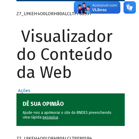
Z7_L9KEH4O0LORH80ALCLTPF80S97
Visualizador
do Conteúdo
da Web
Ações
DÊ SUA OPINIÃO
Ajude-nos a aprimorar o site do BNDES preenchendo
uma rápida
pesquisa
.
Z7_L9KEH4O0LORH80ALCLTPF80SP4