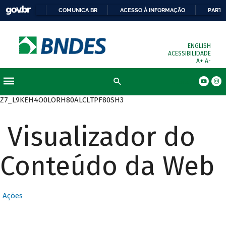
COMUNICA BR
ACESSO À INFORMAÇÃO
PARTI
ENGLISH
ACESSIBILIDADE
A+
A-
Busca
Z7_L9KEH4O0LORH80ALCLTPF80SH3
Visualizador do
Conteúdo da Web
Ações