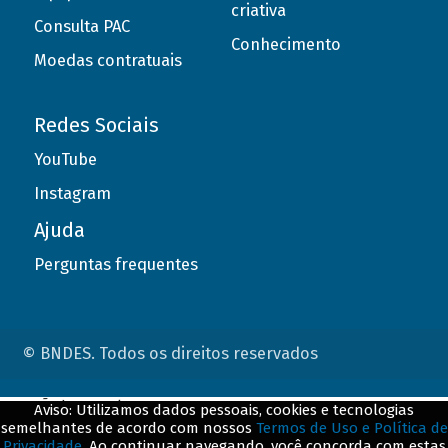
criativa
Consulta PAC
Conhecimento
Moedas contratuais
Redes Sociais
YouTube
Instagram
Ajuda
Perguntas frequentes
© BNDES. Todos os direitos reservados
ConteÃºdo complementar
Aviso: Utilizamos dados pessoais, cookies e tecnologias
semelhantes de acordo com nossos
Termos de Uso e Política de
${title}
${badge}
Privacidade
. Ao continuar navegando, você concorda com estas