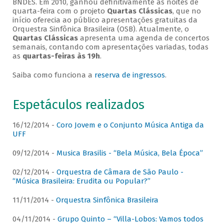
BNDES. Em 2010, ganhou definitivamente as noites de
quarta-feira com o projeto
Quartas Clássicas
, que no
início oferecia ao público apresentações gratuitas da
Orquestra Sinfônica Brasileira (OSB). Atualmente, o
Quartas Clássicas
apresenta uma agenda de concertos
semanais, contando com apresentações variadas, todas
as
quartas-feiras às 19h
.
Saiba como funciona a
reserva de ingressos
.
Espetáculos realizados
16/12/2014 -
Coro Jovem e o Conjunto Música Antiga da
UFF
09/12/2014 -
Musica Brasilis - “Bela Música, Bela Época”
02/12/2014 -
Orquestra de Câmara de São Paulo -
“Música Brasileira: Erudita ou Popular?”
11/11/2014 -
Orquestra Sinfônica Brasileira
04/11/2014 -
Grupo Quinto – “Villa-Lobos: Vamos todos