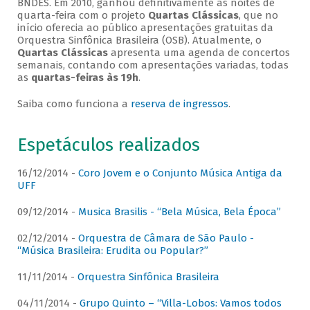
BNDES. Em 2010, ganhou definitivamente as noites de
quarta-feira com o projeto
Quartas Clássicas
, que no
início oferecia ao público apresentações gratuitas da
Orquestra Sinfônica Brasileira (OSB). Atualmente, o
Quartas Clássicas
apresenta uma agenda de concertos
semanais, contando com apresentações variadas, todas
as
quartas-feiras às 19h
.
Saiba como funciona a
reserva de ingressos
.
Espetáculos realizados
16/12/2014 -
Coro Jovem e o Conjunto Música Antiga da
UFF
09/12/2014 -
Musica Brasilis - “Bela Música, Bela Época”
02/12/2014 -
Orquestra de Câmara de São Paulo -
“Música Brasileira: Erudita ou Popular?”
11/11/2014 -
Orquestra Sinfônica Brasileira
04/11/2014 -
Grupo Quinto – “Villa-Lobos: Vamos todos