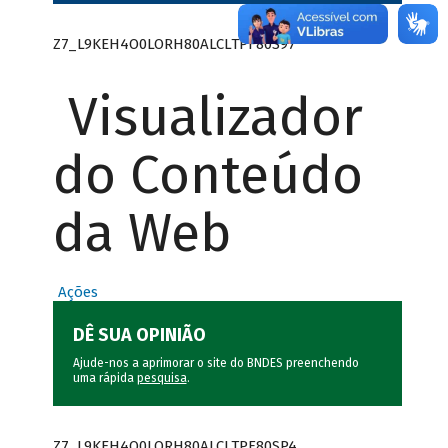
Z7_L9KEH4O0LORH80ALCLTPF80S97
Visualizador
do Conteúdo
da Web
Ações
DÊ SUA OPINIÃO
Ajude-nos a aprimorar o site do BNDES preenchendo
uma rápida
pesquisa
.
Z7_L9KEH4O0LORH80ALCLTPF80SP4