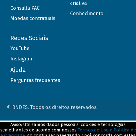
criativa
Consulta PAC
Conhecimento
Moedas contratuais
Redes Sociais
YouTube
Instagram
Ajuda
Perguntas frequentes
© BNDES. Todos os direitos reservados
ConteÃºdo complementar
Aviso: Utilizamos dados pessoais, cookies e tecnologias
semelhantes de acordo com nossos
Termos de Uso e Política de
${title}
${badge}
Privacidade
. Ao continuar navegando, você concorda com estas