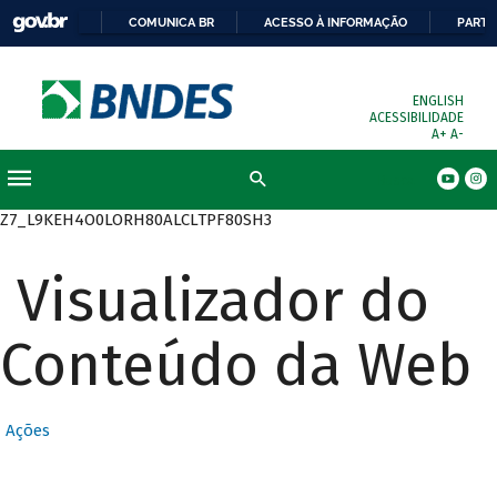
COMUNICA BR
ACESSO À INFORMAÇÃO
PARTI
ENGLISH
ACESSIBILIDADE
A+
A-
Busca
Z7_L9KEH4O0LORH80ALCLTPF80SH3
Visualizador do
Conteúdo da Web
Ações