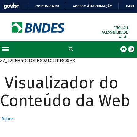
COMUNICA BR
ACESSO À INFORMAÇÃO
PARTI
ENGLISH
ACESSIBILIDADE
A+
A-
Busca
Z7_L9KEH4O0LORH80ALCLTPF80SH3
Visualizador do
Conteúdo da Web
Ações