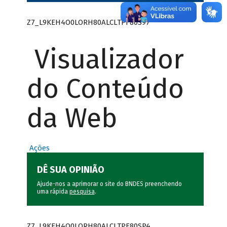
Z7_L9KEH4O0LORH80ALCLTPF80S97
Visualizador
do Conteúdo
da Web
Ações
DÊ SUA OPINIÃO
Ajude-nos a aprimorar o site do BNDES preenchendo
uma rápida
pesquisa
.
Z7_L9KEH4O0LORH80ALCLTPF80SP4