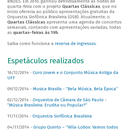
BNDES. Em 2010, ganhou definitivamente as noites de
quarta-feira com o projeto
Quartas Clássicas
, que no
início oferecia ao público apresentações gratuitas da
Orquestra Sinfônica Brasileira (OSB). Atualmente, o
Quartas Clássicas
apresenta uma agenda de concertos
semanais, contando com apresentações variadas, todas
as
quartas-feiras às 19h
.
Saiba como funciona a
reserva de ingressos
.
Espetáculos realizados
16/12/2014 -
Coro Jovem e o Conjunto Música Antiga da
UFF
09/12/2014 -
Musica Brasilis - “Bela Música, Bela Época”
02/12/2014 -
Orquestra de Câmara de São Paulo -
“Música Brasileira: Erudita ou Popular?”
11/11/2014 -
Orquestra Sinfônica Brasileira
04/11/2014 -
Grupo Quinto – “Villa-Lobos: Vamos todos