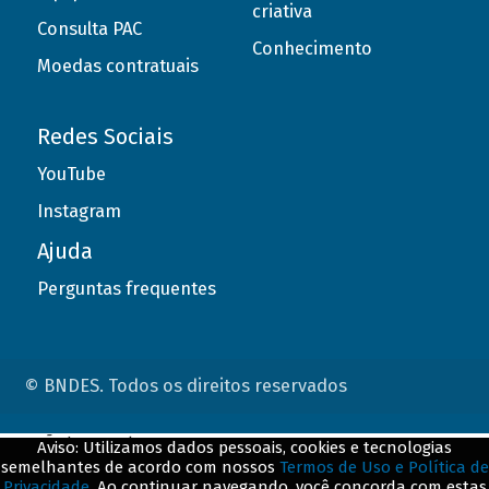
criativa
Consulta PAC
Conhecimento
Moedas contratuais
Redes Sociais
YouTube
Instagram
Ajuda
Perguntas frequentes
© BNDES. Todos os direitos reservados
ConteÃºdo complementar
Aviso: Utilizamos dados pessoais, cookies e tecnologias
semelhantes de acordo com nossos
Termos de Uso e Política de
${title}
${badge}
Privacidade
. Ao continuar navegando, você concorda com estas