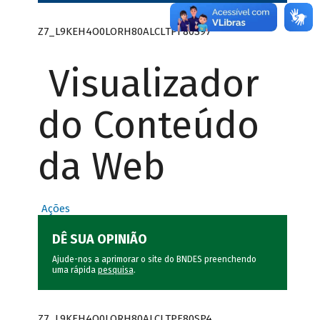
Z7_L9KEH4O0LORH80ALCLTPF80S97
Visualizador
do Conteúdo
da Web
Ações
DÊ SUA OPINIÃO
Ajude-nos a aprimorar o site do BNDES preenchendo
uma rápida
pesquisa
.
Z7_L9KEH4O0LORH80ALCLTPF80SP4