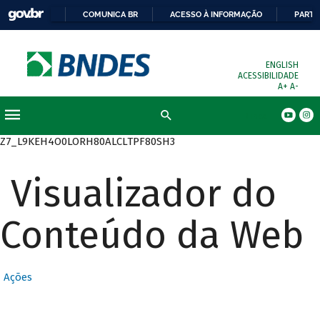
COMUNICA BR
ACESSO À INFORMAÇÃO
PARTI
ENGLISH
ACESSIBILIDADE
A+
A-
Busca
Z7_L9KEH4O0LORH80ALCLTPF80SH3
Visualizador do
Conteúdo da Web
Ações