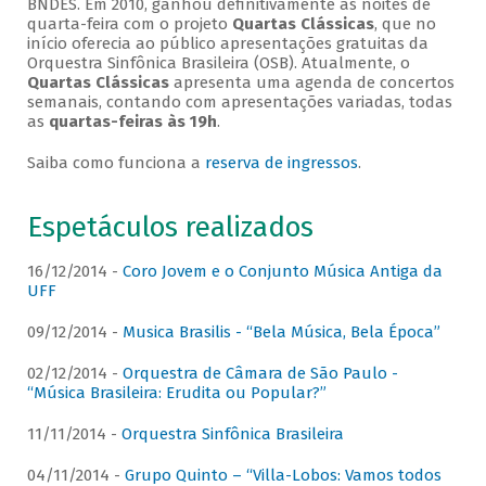
BNDES. Em 2010, ganhou definitivamente as noites de
quarta-feira com o projeto
Quartas Clássicas
, que no
início oferecia ao público apresentações gratuitas da
Orquestra Sinfônica Brasileira (OSB). Atualmente, o
Quartas Clássicas
apresenta uma agenda de concertos
semanais, contando com apresentações variadas, todas
as
quartas-feiras às 19h
.
Saiba como funciona a
reserva de ingressos
.
Espetáculos realizados
16/12/2014 -
Coro Jovem e o Conjunto Música Antiga da
UFF
09/12/2014 -
Musica Brasilis - “Bela Música, Bela Época”
02/12/2014 -
Orquestra de Câmara de São Paulo -
“Música Brasileira: Erudita ou Popular?”
11/11/2014 -
Orquestra Sinfônica Brasileira
04/11/2014 -
Grupo Quinto – “Villa-Lobos: Vamos todos