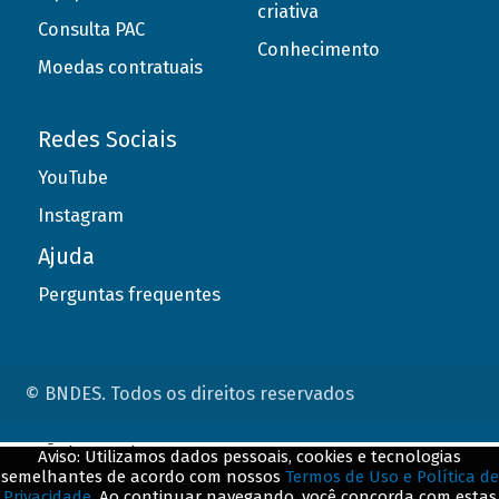
criativa
Consulta PAC
Conhecimento
Moedas contratuais
Redes Sociais
YouTube
Instagram
Ajuda
Perguntas frequentes
© BNDES. Todos os direitos reservados
ConteÃºdo complementar
Aviso: Utilizamos dados pessoais, cookies e tecnologias
semelhantes de acordo com nossos
Termos de Uso e Política de
${title}
${badge}
Privacidade
. Ao continuar navegando, você concorda com estas