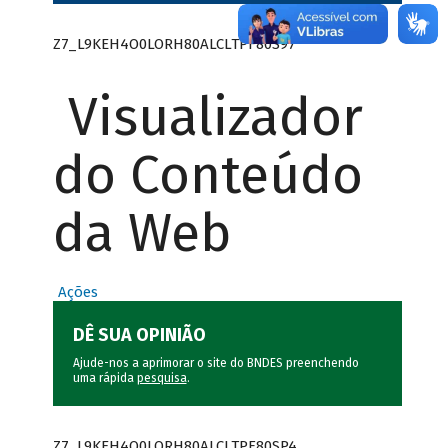
Z7_L9KEH4O0LORH80ALCLTPF80S97
Visualizador
do Conteúdo
da Web
Ações
DÊ SUA OPINIÃO
Ajude-nos a aprimorar o site do BNDES preenchendo
uma rápida
pesquisa
.
Z7_L9KEH4O0LORH80ALCLTPF80SP4