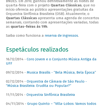
BNDES. Em 2010, ganhou definitivamente as noites de
quarta-feira com o projeto
Quartas Clássicas
, que no
início oferecia ao público apresentações gratuitas da
Orquestra Sinfônica Brasileira (OSB). Atualmente, o
Quartas Clássicas
apresenta uma agenda de concertos
semanais, contando com apresentações variadas, todas
as
quartas-feiras às 19h
.
Saiba como funciona a
reserva de ingressos
.
Espetáculos realizados
16/12/2014 -
Coro Jovem e o Conjunto Música Antiga da
UFF
09/12/2014 -
Musica Brasilis - “Bela Música, Bela Época”
02/12/2014 -
Orquestra de Câmara de São Paulo -
“Música Brasileira: Erudita ou Popular?”
11/11/2014 -
Orquestra Sinfônica Brasileira
04/11/2014 -
Grupo Quinto – “Villa-Lobos: Vamos todos