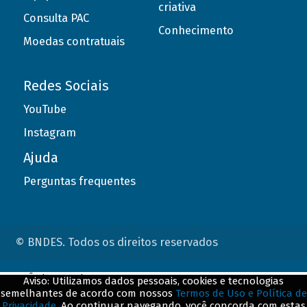
criativa
Consulta PAC
Conhecimento
Moedas contratuais
Redes Sociais
YouTube
Instagram
Ajuda
Perguntas frequentes
© BNDES. Todos os direitos reservados
ConteÃºdo complementar
Aviso: Utilizamos dados pessoais, cookies e tecnologias
semelhantes de acordo com nossos
Termos de Uso e Política de
${title}
${badge}
Privacidade
. Ao continuar navegando, você concorda com estas