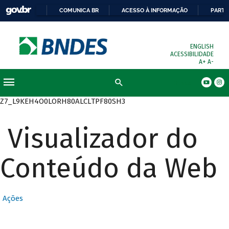
COMUNICA BR
ACESSO À INFORMAÇÃO
PARTI
ENGLISH
ACESSIBILIDADE
A+
A-
Busca
Z7_L9KEH4O0LORH80ALCLTPF80SH3
Visualizador do
Conteúdo da Web
Ações