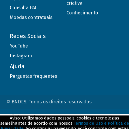
criativa
Consulta PAC
Conhecimento
Moedas contratuais
Redes Sociais
YouTube
Instagram
Ajuda
Perguntas frequentes
© BNDES. Todos os direitos reservados
ConteÃºdo complementar
Aviso: Utilizamos dados pessoais, cookies e tecnologias
semelhantes de acordo com nossos
Termos de Uso e Política de
${title}
${badge}
Privacidade
. Ao continuar navegando, você concorda com estas