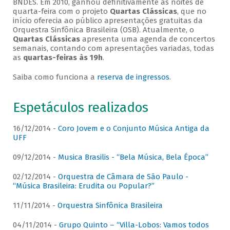
BNDES. Em 2010, ganhou definitivamente as noites de
quarta-feira com o projeto
Quartas Clássicas
, que no
início oferecia ao público apresentações gratuitas da
Orquestra Sinfônica Brasileira (OSB). Atualmente, o
Quartas Clássicas
apresenta uma agenda de concertos
semanais, contando com apresentações variadas, todas
as
quartas-feiras às 19h
.
Saiba como funciona a
reserva de ingressos
.
Espetáculos realizados
16/12/2014 -
Coro Jovem e o Conjunto Música Antiga da
UFF
09/12/2014 -
Musica Brasilis - “Bela Música, Bela Época”
02/12/2014 -
Orquestra de Câmara de São Paulo -
“Música Brasileira: Erudita ou Popular?”
11/11/2014 -
Orquestra Sinfônica Brasileira
04/11/2014 -
Grupo Quinto – “Villa-Lobos: Vamos todos