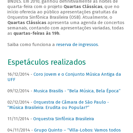
BNDES. Em 2010, ganhou definitivamente as noites de
quarta-feira com o projeto
Quartas Clássicas
, que no
início oferecia ao público apresentações gratuitas da
Orquestra Sinfônica Brasileira (OSB). Atualmente, o
Quartas Clássicas
apresenta uma agenda de concertos
semanais, contando com apresentações variadas, todas
as
quartas-feiras às 19h
.
Saiba como funciona a
reserva de ingressos
.
Espetáculos realizados
16/12/2014 -
Coro Jovem e o Conjunto Música Antiga da
UFF
09/12/2014 -
Musica Brasilis - “Bela Música, Bela Época”
02/12/2014 -
Orquestra de Câmara de São Paulo -
“Música Brasileira: Erudita ou Popular?”
11/11/2014 -
Orquestra Sinfônica Brasileira
04/11/2014 -
Grupo Quinto – “Villa-Lobos: Vamos todos