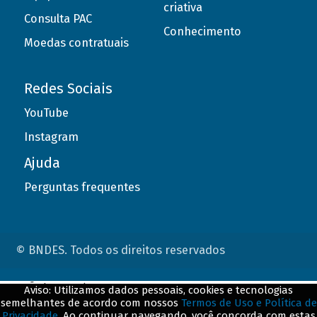
criativa
Consulta PAC
Conhecimento
Moedas contratuais
Redes Sociais
YouTube
Instagram
Ajuda
Perguntas frequentes
© BNDES. Todos os direitos reservados
ConteÃºdo complementar
Aviso: Utilizamos dados pessoais, cookies e tecnologias
semelhantes de acordo com nossos
Termos de Uso e Política de
${title}
${badge}
Privacidade
. Ao continuar navegando, você concorda com estas