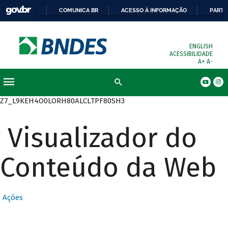
COMUNICA BR
ACESSO À INFORMAÇÃO
PARTI
ENGLISH
ACESSIBILIDADE
A+
A-
Busca
Z7_L9KEH4O0LORH80ALCLTPF80SH3
Visualizador do
Conteúdo da Web
Ações