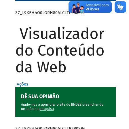
Z7_L9KEH4O0LORH80ALCLTPF80S97
Visualizador
do Conteúdo
da Web
Ações
DÊ SUA OPINIÃO
Ajude-nos a aprimorar o site do BNDES preenchendo
uma rápida
pesquisa
.
Z7_L9KEH4O0LORH80ALCLTPF80SP4