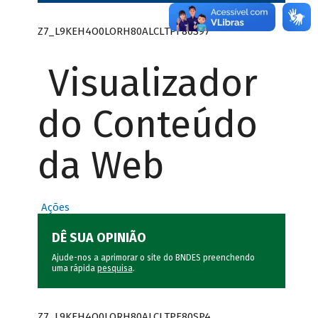
Z7_L9KEH4O0LORH80ALCLTPF80S97
Visualizador
do Conteúdo
da Web
Ações
DÊ SUA OPINIÃO
Ajude-nos a aprimorar o site do BNDES preenchendo
uma rápida
pesquisa
.
Z7_L9KEH4O0LORH80ALCLTPF80SP4