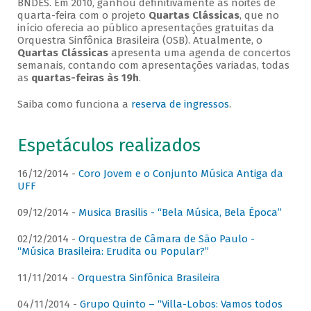
BNDES. Em 2010, ganhou definitivamente as noites de
quarta-feira com o projeto
Quartas Clássicas
, que no
início oferecia ao público apresentações gratuitas da
Orquestra Sinfônica Brasileira (OSB). Atualmente, o
Quartas Clássicas
apresenta uma agenda de concertos
semanais, contando com apresentações variadas, todas
as
quartas-feiras às 19h
.
Saiba como funciona a
reserva de ingressos
.
Espetáculos realizados
16/12/2014 -
Coro Jovem e o Conjunto Música Antiga da
UFF
09/12/2014 -
Musica Brasilis - “Bela Música, Bela Época”
02/12/2014 -
Orquestra de Câmara de São Paulo -
“Música Brasileira: Erudita ou Popular?”
11/11/2014 -
Orquestra Sinfônica Brasileira
04/11/2014 -
Grupo Quinto – “Villa-Lobos: Vamos todos