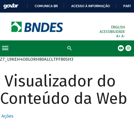
COMUNICA BR
ACESSO À INFORMAÇÃO
PARTI
ENGLISH
ACESSIBILIDADE
A+
A-
Busca
Z7_L9KEH4O0LORH80ALCLTPF80SH3
Visualizador do
Conteúdo da Web
Ações