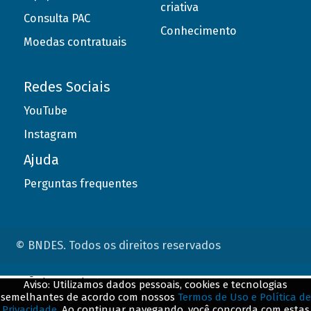
criativa
Consulta PAC
Conhecimento
Moedas contratuais
Redes Sociais
YouTube
Instagram
Ajuda
Perguntas frequentes
© BNDES. Todos os direitos reservados
ConteÃºdo complementar
Aviso: Utilizamos dados pessoais, cookies e tecnologias
semelhantes de acordo com nossos
Termos de Uso e Política de
${title}
${badge}
Privacidade
. Ao continuar navegando, você concorda com estas