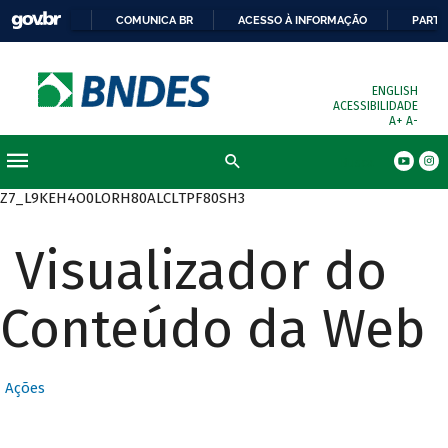
COMUNICA BR
ACESSO À INFORMAÇÃO
PARTI
ENGLISH
ACESSIBILIDADE
A+
A-
Busca
Z7_L9KEH4O0LORH80ALCLTPF80SH3
Visualizador do
Conteúdo da Web
Ações