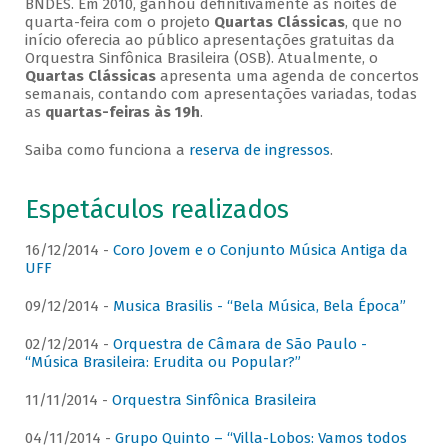
BNDES. Em 2010, ganhou definitivamente as noites de
quarta-feira com o projeto
Quartas Clássicas
, que no
início oferecia ao público apresentações gratuitas da
Orquestra Sinfônica Brasileira (OSB). Atualmente, o
Quartas Clássicas
apresenta uma agenda de concertos
semanais, contando com apresentações variadas, todas
as
quartas-feiras às 19h
.
Saiba como funciona a
reserva de ingressos
.
Espetáculos realizados
16/12/2014 -
Coro Jovem e o Conjunto Música Antiga da
UFF
09/12/2014 -
Musica Brasilis - “Bela Música, Bela Época”
02/12/2014 -
Orquestra de Câmara de São Paulo -
“Música Brasileira: Erudita ou Popular?”
11/11/2014 -
Orquestra Sinfônica Brasileira
04/11/2014 -
Grupo Quinto – “Villa-Lobos: Vamos todos