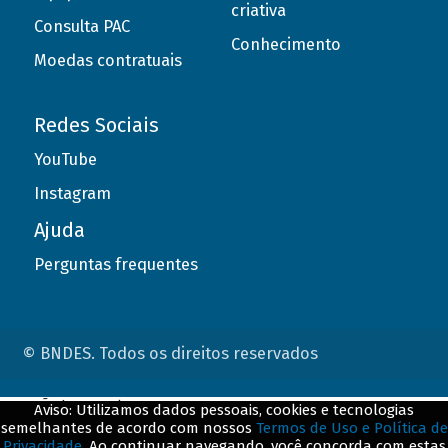
criativa
Consulta PAC
Conhecimento
Moedas contratuais
Redes Sociais
YouTube
Instagram
Ajuda
Perguntas frequentes
© BNDES. Todos os direitos reservados
ConteÃºdo complementar
Aviso: Utilizamos dados pessoais, cookies e tecnologias
semelhantes de acordo com nossos
Termos de Uso e Política de
${title}
${badge}
Privacidade
. Ao continuar navegando, você concorda com estas