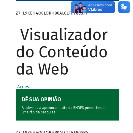
Z7_L9KEH4O0LORH80ALCLTPF80S97
Visualizador
do Conteúdo
da Web
Ações
DÊ SUA OPINIÃO
Ajude-nos a aprimorar o site do BNDES preenchendo
uma rápida
pesquisa
.
Z7_L9KEH4O0LORH80ALCLTPF80SP4