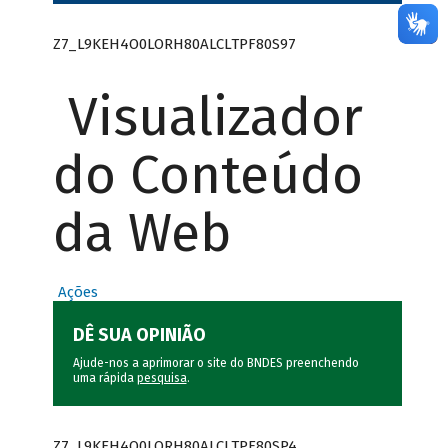
Z7_L9KEH4O0LORH80ALCLTPF80S97
Visualizador
do Conteúdo
da Web
Ações
DÊ SUA OPINIÃO
Ajude-nos a aprimorar o site do BNDES preenchendo
uma rápida
pesquisa
.
Z7_L9KEH4O0LORH80ALCLTPF80SP4