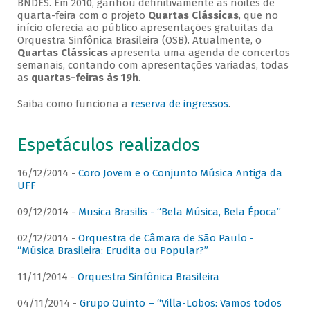
BNDES. Em 2010, ganhou definitivamente as noites de
quarta-feira com o projeto
Quartas Clássicas
, que no
início oferecia ao público apresentações gratuitas da
Orquestra Sinfônica Brasileira (OSB). Atualmente, o
Quartas Clássicas
apresenta uma agenda de concertos
semanais, contando com apresentações variadas, todas
as
quartas-feiras às 19h
.
Saiba como funciona a
reserva de ingressos
.
Espetáculos realizados
16/12/2014 -
Coro Jovem e o Conjunto Música Antiga da
UFF
09/12/2014 -
Musica Brasilis - “Bela Música, Bela Época”
02/12/2014 -
Orquestra de Câmara de São Paulo -
“Música Brasileira: Erudita ou Popular?”
11/11/2014 -
Orquestra Sinfônica Brasileira
04/11/2014 -
Grupo Quinto – “Villa-Lobos: Vamos todos