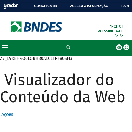
COMUNICA BR
ACESSO À INFORMAÇÃO
PARTI
ENGLISH
ACESSIBILIDADE
A+
A-
Busca
Z7_L9KEH4O0LORH80ALCLTPF80SH3
Visualizador do
Conteúdo da Web
Ações