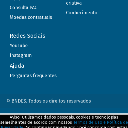
criativa
Consulta PAC
Conhecimento
Moedas contratuais
Redes Sociais
YouTube
Instagram
Ajuda
Perguntas frequentes
© BNDES. Todos os direitos reservados
ConteÃºdo complementar
Aviso: Utilizamos dados pessoais, cookies e tecnologias
semelhantes de acordo com nossos
Termos de Uso e Política de
${title}
${badge}
Privacidade
. Ao continuar navegando, você concorda com estas