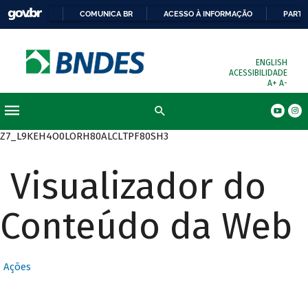
COMUNICA BR
ACESSO À INFORMAÇÃO
PARTI
ENGLISH
ACESSIBILIDADE
A+
A-
Busca
Z7_L9KEH4O0LORH80ALCLTPF80SH3
Visualizador do
Conteúdo da Web
Ações