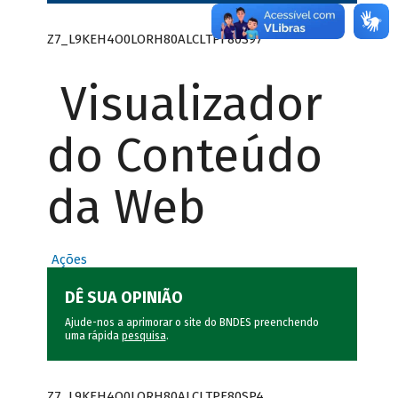
Z7_L9KEH4O0LORH80ALCLTPF80S97
Visualizador
do Conteúdo
da Web
Ações
DÊ SUA OPINIÃO
Ajude-nos a aprimorar o site do BNDES preenchendo
uma rápida
pesquisa
.
Z7_L9KEH4O0LORH80ALCLTPF80SP4