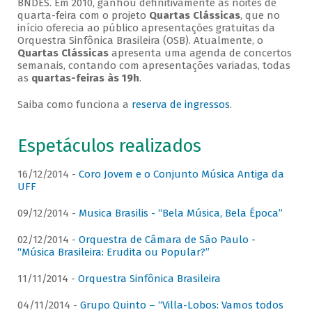
BNDES. Em 2010, ganhou definitivamente as noites de
quarta-feira com o projeto
Quartas Clássicas
, que no
início oferecia ao público apresentações gratuitas da
Orquestra Sinfônica Brasileira (OSB). Atualmente, o
Quartas Clássicas
apresenta uma agenda de concertos
semanais, contando com apresentações variadas, todas
as
quartas-feiras às 19h
.
Saiba como funciona a
reserva de ingressos
.
Espetáculos realizados
16/12/2014 -
Coro Jovem e o Conjunto Música Antiga da
UFF
09/12/2014 -
Musica Brasilis - “Bela Música, Bela Época”
02/12/2014 -
Orquestra de Câmara de São Paulo -
“Música Brasileira: Erudita ou Popular?”
11/11/2014 -
Orquestra Sinfônica Brasileira
04/11/2014 -
Grupo Quinto – “Villa-Lobos: Vamos todos