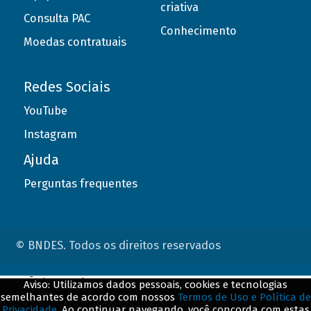
criativa
Consulta PAC
Conhecimento
Moedas contratuais
Redes Sociais
YouTube
Instagram
Ajuda
Perguntas frequentes
© BNDES. Todos os direitos reservados
ConteÃºdo complementar
Aviso: Utilizamos dados pessoais, cookies e tecnologias
semelhantes de acordo com nossos
Termos de Uso e Política de
${title}
${badge}
Privacidade
. Ao continuar navegando, você concorda com estas