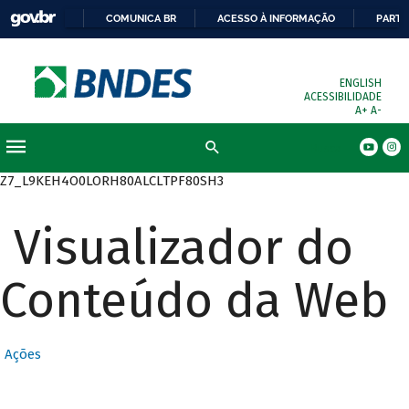
COMUNICA BR
ACESSO À INFORMAÇÃO
PARTI
ENGLISH
ACESSIBILIDADE
A+
A-
Busca
Z7_L9KEH4O0LORH80ALCLTPF80SH3
Visualizador do
Conteúdo da Web
Ações