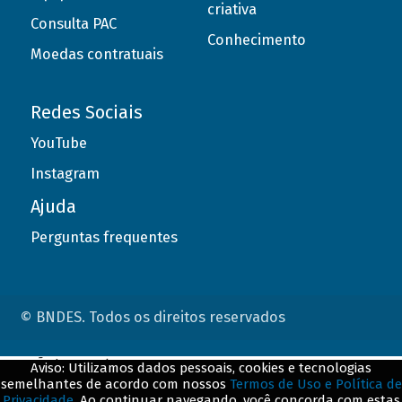
criativa
Consulta PAC
Conhecimento
Moedas contratuais
Redes Sociais
YouTube
Instagram
Ajuda
Perguntas frequentes
© BNDES. Todos os direitos reservados
ConteÃºdo complementar
Aviso: Utilizamos dados pessoais, cookies e tecnologias
semelhantes de acordo com nossos
Termos de Uso e Política de
${title}
${badge}
Privacidade
. Ao continuar navegando, você concorda com estas