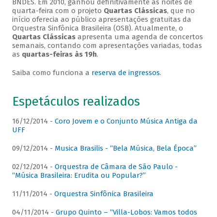
BNDES. Em 2010, ganhou definitivamente as noites de
quarta-feira com o projeto
Quartas Clássicas
, que no
início oferecia ao público apresentações gratuitas da
Orquestra Sinfônica Brasileira (OSB). Atualmente, o
Quartas Clássicas
apresenta uma agenda de concertos
semanais, contando com apresentações variadas, todas
as
quartas-feiras às 19h
.
Saiba como funciona a
reserva de ingressos
.
Espetáculos realizados
16/12/2014 -
Coro Jovem e o Conjunto Música Antiga da
UFF
09/12/2014 -
Musica Brasilis - “Bela Música, Bela Época”
02/12/2014 -
Orquestra de Câmara de São Paulo -
“Música Brasileira: Erudita ou Popular?”
11/11/2014 -
Orquestra Sinfônica Brasileira
04/11/2014 -
Grupo Quinto – “Villa-Lobos: Vamos todos