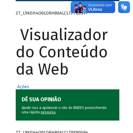
Z7_L9KEH4O0LORH80ALCLTPF80S97
Visualizador
do Conteúdo
da Web
Ações
DÊ SUA OPINIÃO
Ajude-nos a aprimorar o site do BNDES preenchendo
uma rápida
pesquisa
.
Z7_L9KEH4O0LORH80ALCLTPF80SP4