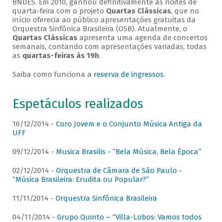
BNDES. Em 2010, ganhou definitivamente as noites de
quarta-feira com o projeto
Quartas Clássicas
, que no
início oferecia ao público apresentações gratuitas da
Orquestra Sinfônica Brasileira (OSB). Atualmente, o
Quartas Clássicas
apresenta uma agenda de concertos
semanais, contando com apresentações variadas, todas
as
quartas-feiras às 19h
.
Saiba como funciona a
reserva de ingressos
.
Espetáculos realizados
16/12/2014 -
Coro Jovem e o Conjunto Música Antiga da
UFF
09/12/2014 -
Musica Brasilis - “Bela Música, Bela Época”
02/12/2014 -
Orquestra de Câmara de São Paulo -
“Música Brasileira: Erudita ou Popular?”
11/11/2014 -
Orquestra Sinfônica Brasileira
04/11/2014 -
Grupo Quinto – “Villa-Lobos: Vamos todos