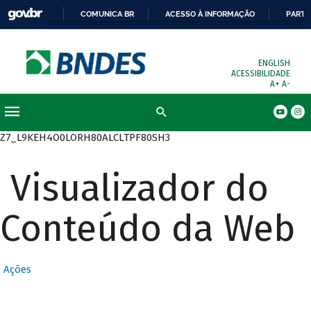
COMUNICA BR
ACESSO À INFORMAÇÃO
PARTI
ENGLISH
ACESSIBILIDADE
A+
A-
Busca
Z7_L9KEH4O0LORH80ALCLTPF80SH3
Visualizador do
Conteúdo da Web
Ações