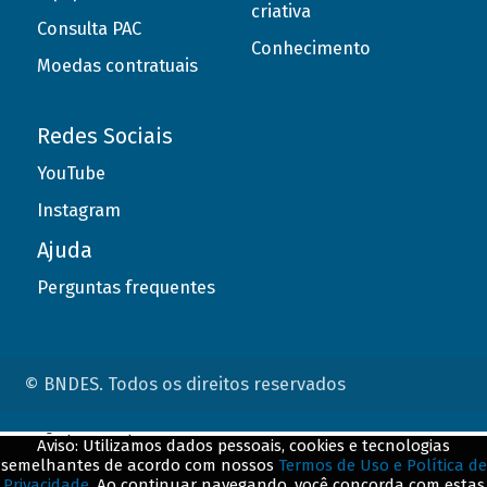
criativa
Consulta PAC
Conhecimento
Moedas contratuais
Redes Sociais
YouTube
Instagram
Ajuda
Perguntas frequentes
© BNDES. Todos os direitos reservados
ConteÃºdo complementar
Aviso: Utilizamos dados pessoais, cookies e tecnologias
semelhantes de acordo com nossos
Termos de Uso e Política de
${title}
${badge}
Privacidade
. Ao continuar navegando, você concorda com estas