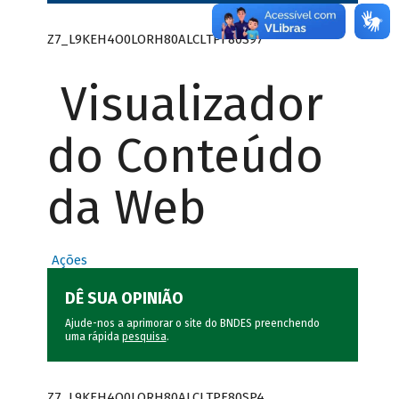
Z7_L9KEH4O0LORH80ALCLTPF80S97
Visualizador
do Conteúdo
da Web
Ações
DÊ SUA OPINIÃO
Ajude-nos a aprimorar o site do BNDES preenchendo
uma rápida
pesquisa
.
Z7_L9KEH4O0LORH80ALCLTPF80SP4