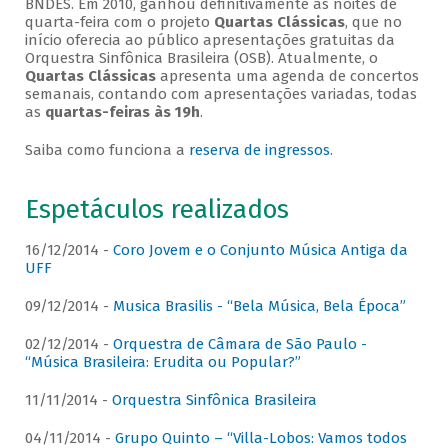
BNDES. Em 2010, ganhou definitivamente as noites de
quarta-feira com o projeto
Quartas Clássicas
, que no
início oferecia ao público apresentações gratuitas da
Orquestra Sinfônica Brasileira (OSB). Atualmente, o
Quartas Clássicas
apresenta uma agenda de concertos
semanais, contando com apresentações variadas, todas
as
quartas-feiras às 19h
.
Saiba como funciona a
reserva de ingressos
.
Espetáculos realizados
16/12/2014 -
Coro Jovem e o Conjunto Música Antiga da
UFF
09/12/2014 -
Musica Brasilis - “Bela Música, Bela Época”
02/12/2014 -
Orquestra de Câmara de São Paulo -
“Música Brasileira: Erudita ou Popular?”
11/11/2014 -
Orquestra Sinfônica Brasileira
04/11/2014 -
Grupo Quinto – “Villa-Lobos: Vamos todos