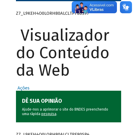
Z7_L9KEH4O0LORH80ALCLTPF80S97
Visualizador
do Conteúdo
da Web
Ações
DÊ SUA OPINIÃO
Ajude-nos a aprimorar o site do BNDES preenchendo
uma rápida
pesquisa
.
Z7_L9KEH4O0LORH80ALCLTPF80SP4