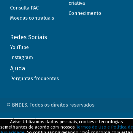
criativa
Consulta PAC
Conhecimento
Moedas contratuais
Redes Sociais
YouTube
Instagram
Ajuda
Perguntas frequentes
© BNDES. Todos os direitos reservados
ConteÃºdo complementar
Aviso: Utilizamos dados pessoais, cookies e tecnologias
semelhantes de acordo com nossos
Termos de Uso e Política de
${title}
${badge}
Privacidade
. Ao continuar navegando, você concorda com estas