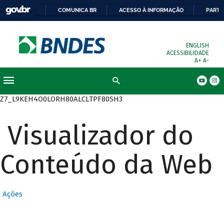
COMUNICA BR
ACESSO À INFORMAÇÃO
PARTI
ENGLISH
ACESSIBILIDADE
A+
A-
Busca
Z7_L9KEH4O0LORH80ALCLTPF80SH3
Visualizador do
Conteúdo da Web
Ações