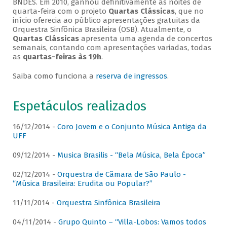
BNDES. Em 2010, ganhou definitivamente as noites de
quarta-feira com o projeto
Quartas Clássicas
, que no
início oferecia ao público apresentações gratuitas da
Orquestra Sinfônica Brasileira (OSB). Atualmente, o
Quartas Clássicas
apresenta uma agenda de concertos
semanais, contando com apresentações variadas, todas
as
quartas-feiras às 19h
.
Saiba como funciona a
reserva de ingressos
.
Espetáculos realizados
16/12/2014 -
Coro Jovem e o Conjunto Música Antiga da
UFF
09/12/2014 -
Musica Brasilis - “Bela Música, Bela Época”
02/12/2014 -
Orquestra de Câmara de São Paulo -
“Música Brasileira: Erudita ou Popular?”
11/11/2014 -
Orquestra Sinfônica Brasileira
04/11/2014 -
Grupo Quinto – “Villa-Lobos: Vamos todos