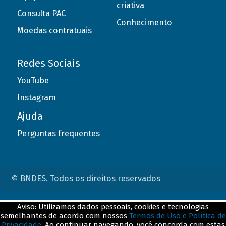
criativa
Consulta PAC
Conhecimento
Moedas contratuais
Redes Sociais
YouTube
Instagram
Ajuda
Perguntas frequentes
© BNDES. Todos os direitos reservados
ConteÃºdo complementar
Aviso: Utilizamos dados pessoais, cookies e tecnologias
semelhantes de acordo com nossos
Termos de Uso e Política de
${title}
${badge}
Privacidade
. Ao continuar navegando, você concorda com estas