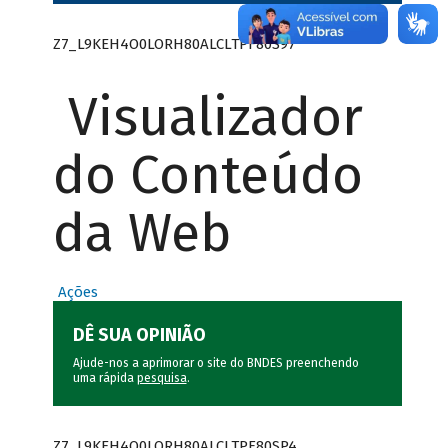
Z7_L9KEH4O0LORH80ALCLTPF80S97
Visualizador
do Conteúdo
da Web
Ações
DÊ SUA OPINIÃO
Ajude-nos a aprimorar o site do BNDES preenchendo
uma rápida
pesquisa
.
Z7_L9KEH4O0LORH80ALCLTPF80SP4