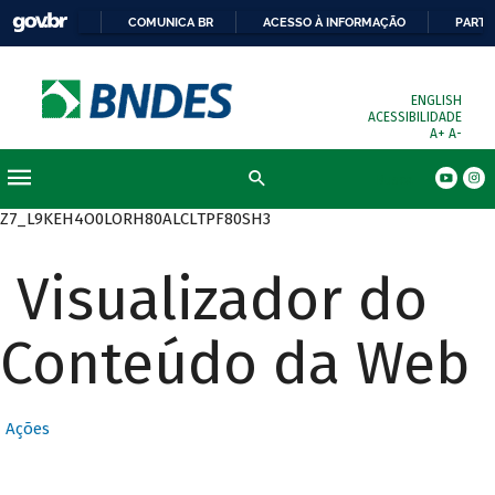
COMUNICA BR
ACESSO À INFORMAÇÃO
PARTI
ENGLISH
ACESSIBILIDADE
A+
A-
Busca
Z7_L9KEH4O0LORH80ALCLTPF80SH3
Visualizador do
Conteúdo da Web
Ações