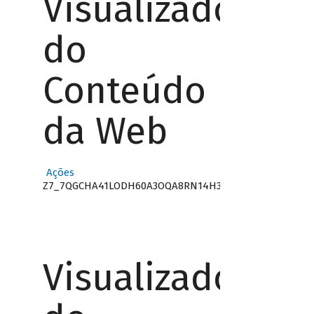
Visualizador
do
Conteúdo
da Web
Ações
Z7_7QGCHA41LODH60A3OQA8RN14H3
Visualizador