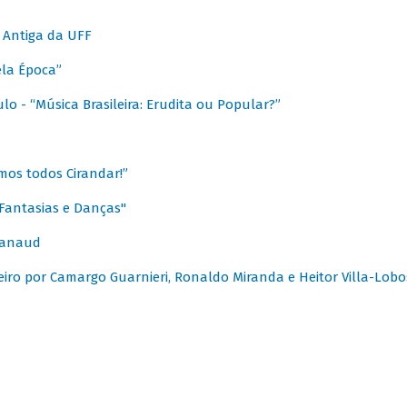
 Antiga da UFF
ela Época”
o - “Música Brasileira: Erudita ou Popular?”
mos todos Cirandar!”
Fantasias e Danças"
Canaud
leiro por Camargo Guarnieri, Ronaldo Miranda e Heitor Villa-Lobo