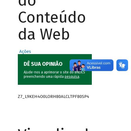
do
Conteúdo
da Web
Ações
DÊ SUA OPINIÃO
Ajude-nos a aprimorar o site do BNDES
preenchendo uma rápida
pesquisa
.
Z7_L9KEH4O0LORH80ALCLTPF80SP4