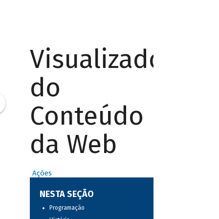
Visualizador
do
Conteúdo
da Web
Ações
NESTA SEÇÃO
Programação