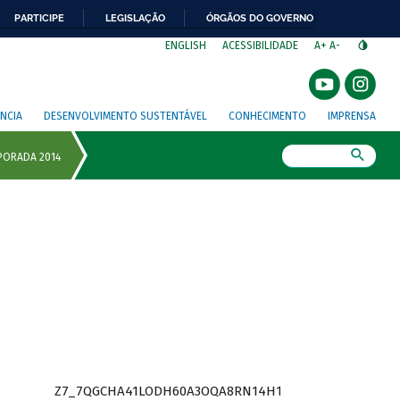
PARTICIPE
LEGISLAÇÃO
ÓRGÃOS DO GOVERNO
⁣
ENGLISH
ACESSIBILIDADE
A+
A-
NCIA
DESENVOLVIMENTO SUSTENTÁVEL
CONHECIMENTO
IMPRENSA
Busca
Z7_7QGCHA41LODH60A3OQA8RN14H1