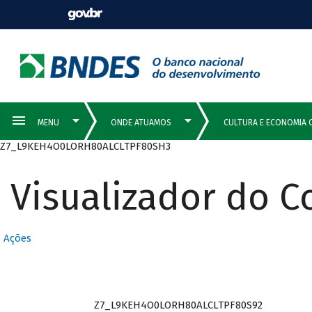
Z7_L9KEH4O0LORH80ALCLTPF80SH3
Visualizador do 
Ações
Z7_L9KEH4O0LORH80ALCLTPF80S92