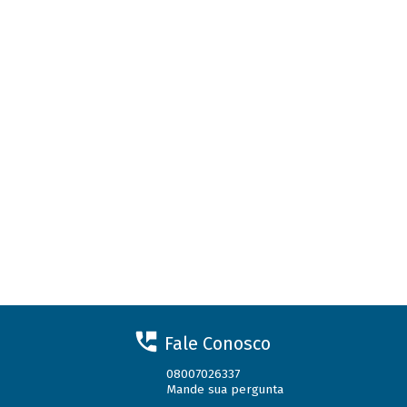
Fale Conosco
08007026337
Mande sua pergunta