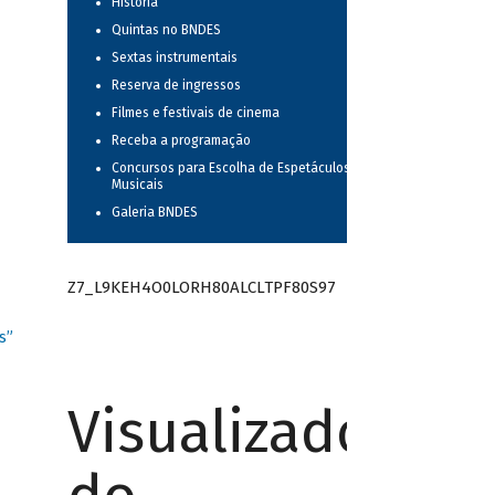
História
Quintas no BNDES
Sextas instrumentais
Reserva de ingressos
Filmes e festivais de cinema
Receba a programação
Concursos para Escolha de Espetáculos
Musicais
Galeria BNDES
Z7_L9KEH4O0LORH80ALCLTPF80S97
s”
Visualizador