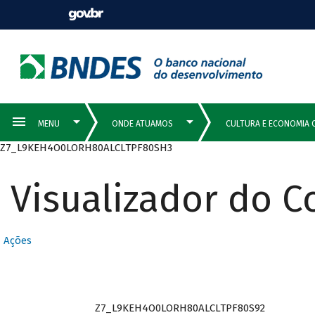
Z7_L9KEH4O0LORH80ALCLTPF80SH3
Visualizador do 
Ações
Z7_L9KEH4O0LORH80ALCLTPF80S92