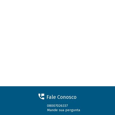
Fale Conosco
08007026337
Mande sua pergunta