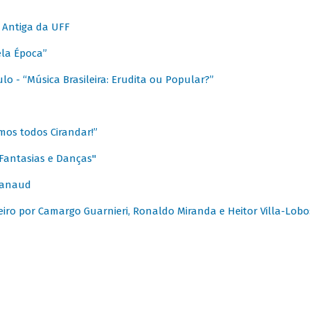
 Antiga da UFF
ela Época”
o - “Música Brasileira: Erudita ou Popular?”
mos todos Cirandar!”
Fantasias e Danças"
Canaud
leiro por Camargo Guarnieri, Ronaldo Miranda e Heitor Villa-Lobo