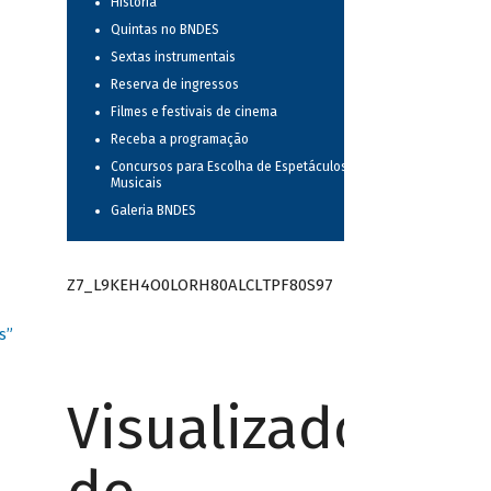
História
Quintas no BNDES
Sextas instrumentais
Reserva de ingressos
Filmes e festivais de cinema
Receba a programação
Concursos para Escolha de Espetáculos
Musicais
Galeria BNDES
Z7_L9KEH4O0LORH80ALCLTPF80S97
s”
Visualizador