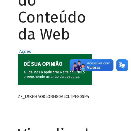
do
Conteúdo
da Web
Ações
DÊ SUA OPINIÃO
Ajude-nos a aprimorar o site do BNDES
preenchendo uma rápida
pesquisa
.
Z7_L9KEH4O0LORH80ALCLTPF80SP4