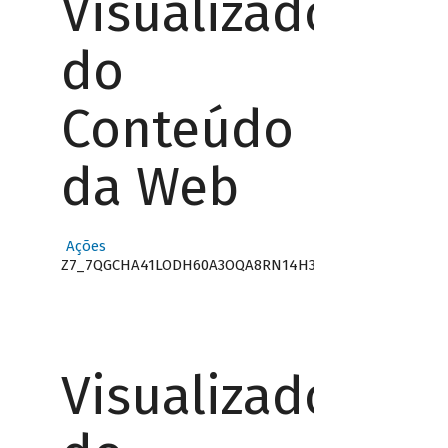
Visualizador
do
Conteúdo
da Web
Ações
Z7_7QGCHA41LODH60A3OQA8RN14H3
Visualizador