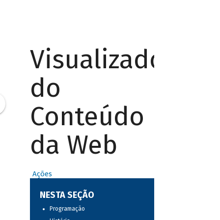
Visualizador
do
Conteúdo
da Web
Ações
NESTA SEÇÃO
Programação