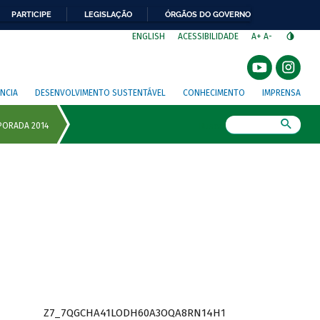
PARTICIPE
LEGISLAÇÃO
ÓRGÃOS DO GOVERNO
⁣
ENGLISH
ACESSIBILIDADE
A+
A-
NCIA
DESENVOLVIMENTO SUSTENTÁVEL
CONHECIMENTO
IMPRENSA
Busca
Z7_7QGCHA41LODH60A3OQA8RN14H1