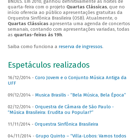
BNDES. Em 2010, ganhou definitivamente as noites de
quarta-feira com o projeto
Quartas Clássicas
, que no
início oferecia ao público apresentações gratuitas da
Orquestra Sinfônica Brasileira (OSB). Atualmente, o
Quartas Clássicas
apresenta uma agenda de concertos
semanais, contando com apresentações variadas, todas
as
quartas-feiras às 19h
.
Saiba como funciona a
reserva de ingressos
.
Espetáculos realizados
16/12/2014 -
Coro Jovem e o Conjunto Música Antiga da
UFF
09/12/2014 -
Musica Brasilis - “Bela Música, Bela Época”
02/12/2014 -
Orquestra de Câmara de São Paulo -
“Música Brasileira: Erudita ou Popular?”
11/11/2014 -
Orquestra Sinfônica Brasileira
04/11/2014 -
Grupo Quinto – “Villa-Lobos: Vamos todos