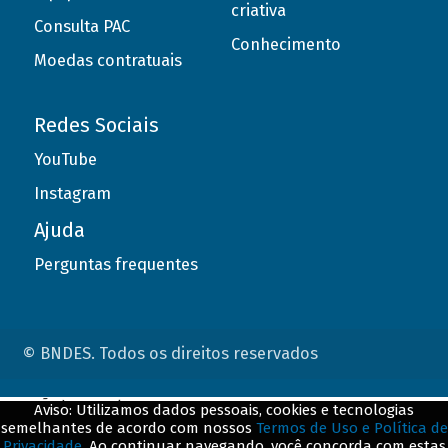
criativa
Consulta PAC
Conhecimento
Moedas contratuais
Redes Sociais
YouTube
Instagram
Ajuda
Perguntas frequentes
© BNDES. Todos os direitos reservados
ConteÃºdo complementar
Aviso: Utilizamos dados pessoais, cookies e tecnologias
semelhantes de acordo com nossos
Termos de Uso e Política de
${title}
${badge}
Privacidade
. Ao continuar navegando, você concorda com estas