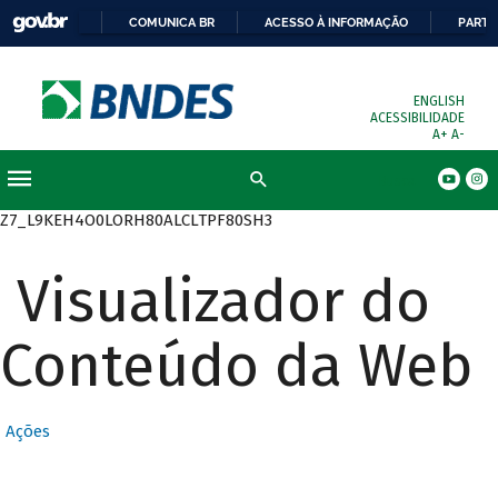
COMUNICA BR
ACESSO À INFORMAÇÃO
PARTI
ENGLISH
ACESSIBILIDADE
A+
A-
Busca
Z7_L9KEH4O0LORH80ALCLTPF80SH3
Visualizador do
Conteúdo da Web
Ações