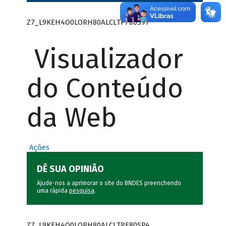
Z7_L9KEH4O0LORH80ALCLTPF80S97
Visualizador
do Conteúdo
da Web
Ações
DÊ SUA OPINIÃO
Ajude-nos a aprimorar o site do BNDES preenchendo
uma rápida
pesquisa
.
Z7_L9KEH4O0LORH80ALCLTPF80SP4