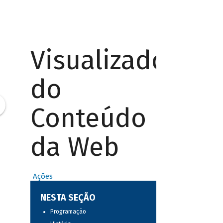
Visualizador
do
Conteúdo
da Web
Ações
NESTA SEÇÃO
Programação