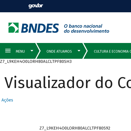
Z7_L9KEH4O0LORH80ALCLTPF80SH3
Visualizador do 
Ações
Z7_L9KEH4O0LORH80ALCLTPF80S92