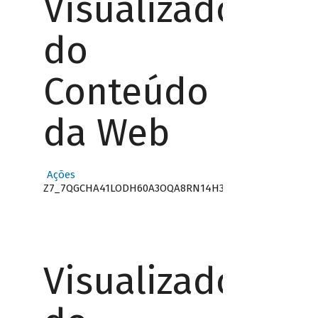
Visualizador
do
Conteúdo
da Web
Ações
Z7_7QGCHA41LODH60A3OQA8RN14H3
Visualizador