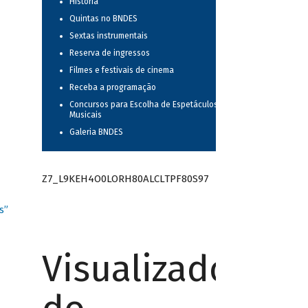
História
Quintas no BNDES
Sextas instrumentais
Reserva de ingressos
Filmes e festivais de cinema
Receba a programação
Concursos para Escolha de Espetáculos
Musicais
Galeria BNDES
Z7_L9KEH4O0LORH80ALCLTPF80S97
s”
Visualizador