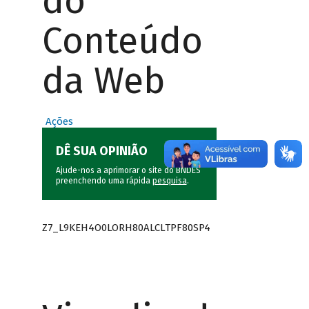
do
Conteúdo
da Web
Ações
DÊ SUA OPINIÃO
Ajude-nos a aprimorar o site do BNDES
preenchendo uma rápida
pesquisa
.
Z7_L9KEH4O0LORH80ALCLTPF80SP4