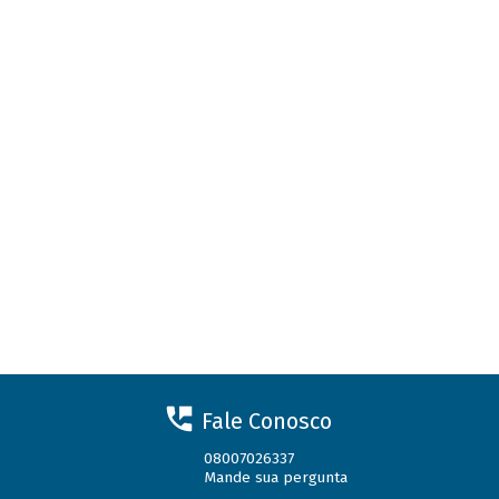
Fale Conosco
08007026337
Mande sua pergunta