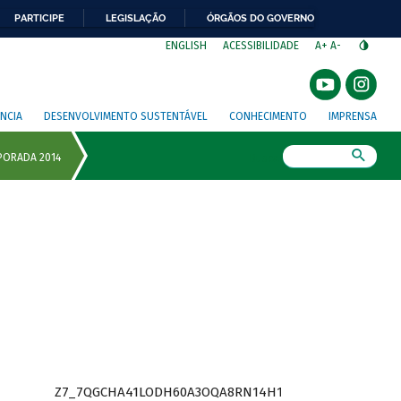
PARTICIPE
LEGISLAÇÃO
ÓRGÃOS DO GOVERNO
⁣
ENGLISH
ACESSIBILIDADE
A+
A-
NCIA
DESENVOLVIMENTO SUSTENTÁVEL
CONHECIMENTO
IMPRENSA
Busca
Z7_7QGCHA41LODH60A3OQA8RN14H1