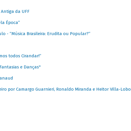
 Antiga da UFF
ela Época”
o - “Música Brasileira: Erudita ou Popular?”
mos todos Cirandar!”
Fantasias e Danças"
Canaud
leiro por Camargo Guarnieri, Ronaldo Miranda e Heitor Villa-Lobo