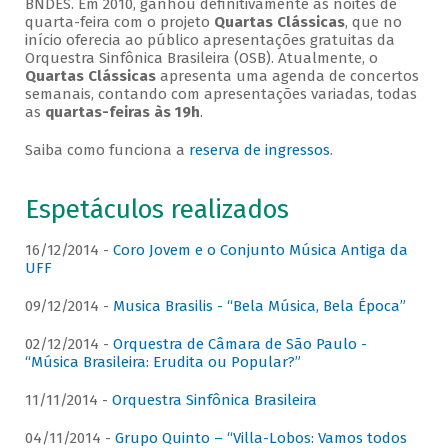
BNDES. Em 2010, ganhou definitivamente as noites de
quarta-feira com o projeto
Quartas Clássicas
, que no
início oferecia ao público apresentações gratuitas da
Orquestra Sinfônica Brasileira (OSB). Atualmente, o
Quartas Clássicas
apresenta uma agenda de concertos
semanais, contando com apresentações variadas, todas
as
quartas-feiras às 19h
.
Saiba como funciona a
reserva de ingressos
.
Espetáculos realizados
16/12/2014 -
Coro Jovem e o Conjunto Música Antiga da
UFF
09/12/2014 -
Musica Brasilis - “Bela Música, Bela Época”
02/12/2014 -
Orquestra de Câmara de São Paulo -
“Música Brasileira: Erudita ou Popular?”
11/11/2014 -
Orquestra Sinfônica Brasileira
04/11/2014 -
Grupo Quinto – “Villa-Lobos: Vamos todos