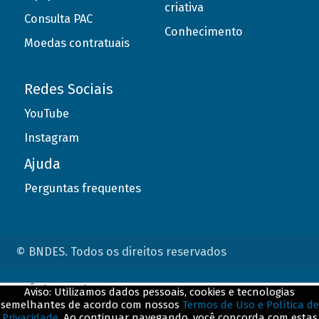
criativa
Consulta PAC
Conhecimento
Moedas contratuais
Redes Sociais
YouTube
Instagram
Ajuda
Perguntas frequentes
© BNDES. Todos os direitos reservados
ConteÃºdo complementar
Aviso: Utilizamos dados pessoais, cookies e tecnologias
semelhantes de acordo com nossos
Termos de Uso e Política de
${title}
${badge}
Privacidade
. Ao continuar navegando, você concorda com estas