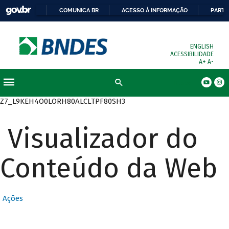
COMUNICA BR
ACESSO À INFORMAÇÃO
PARTI
ENGLISH
ACESSIBILIDADE
A+
A-
Busca
Z7_L9KEH4O0LORH80ALCLTPF80SH3
Visualizador do
Conteúdo da Web
Ações