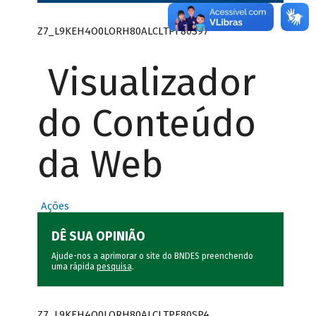
Z7_L9KEH4O0LORH80ALCLTPF80S97
Visualizador
do Conteúdo
da Web
Ações
DÊ SUA OPINIÃO
Ajude-nos a aprimorar o site do BNDES preenchendo
uma rápida
pesquisa
.
Z7_L9KEH4O0LORH80ALCLTPF80SP4