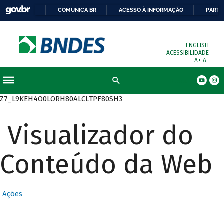
COMUNICA BR
ACESSO À INFORMAÇÃO
PARTI
ENGLISH
ACESSIBILIDADE
A+
A-
Busca
Z7_L9KEH4O0LORH80ALCLTPF80SH3
Visualizador do
Conteúdo da Web
Ações