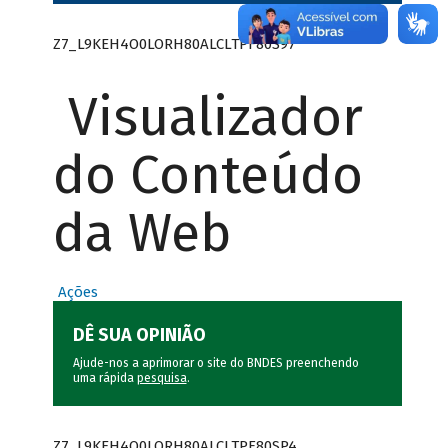
Z7_L9KEH4O0LORH80ALCLTPF80S97
Visualizador
do Conteúdo
da Web
Ações
DÊ SUA OPINIÃO
Ajude-nos a aprimorar o site do BNDES preenchendo
uma rápida
pesquisa
.
Z7_L9KEH4O0LORH80ALCLTPF80SP4