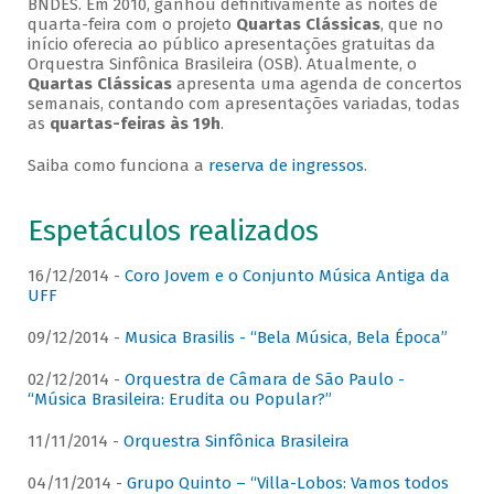
BNDES. Em 2010, ganhou definitivamente as noites de
quarta-feira com o projeto
Quartas Clássicas
, que no
início oferecia ao público apresentações gratuitas da
Orquestra Sinfônica Brasileira (OSB). Atualmente, o
Quartas Clássicas
apresenta uma agenda de concertos
semanais, contando com apresentações variadas, todas
as
quartas-feiras às 19h
.
Saiba como funciona a
reserva de ingressos
.
Espetáculos realizados
16/12/2014 -
Coro Jovem e o Conjunto Música Antiga da
UFF
09/12/2014 -
Musica Brasilis - “Bela Música, Bela Época”
02/12/2014 -
Orquestra de Câmara de São Paulo -
“Música Brasileira: Erudita ou Popular?”
11/11/2014 -
Orquestra Sinfônica Brasileira
04/11/2014 -
Grupo Quinto – “Villa-Lobos: Vamos todos