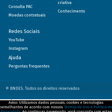
criativa
Consulta PAC
Conhecimento
Moedas contratuais
Redes Sociais
YouTube
Instagram
Ajuda
Perguntas frequentes
© BNDES. Todos os direitos reservados
ConteÃºdo complementar
Aviso: Utilizamos dados pessoais, cookies e tecnologias
semelhantes de acordo com nossos
Termos de Uso e Política de
${title}
${badge}
Privacidade
. Ao continuar navegando, você concorda com estas