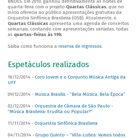
BNDES. Em 2010, ganhou definitivamente as noites de
quarta-feira com o projeto
Quartas Clássicas
, que no
início oferecia ao público apresentações gratuitas da
Orquestra Sinfônica Brasileira (OSB). Atualmente, o
Quartas Clássicas
apresenta uma agenda de concertos
semanais, contando com apresentações variadas, todas
as
quartas-feiras às 19h
.
Saiba como funciona a
reserva de ingressos
.
Espetáculos realizados
16/12/2014 -
Coro Jovem e o Conjunto Música Antiga da
UFF
09/12/2014 -
Musica Brasilis - “Bela Música, Bela Época”
02/12/2014 -
Orquestra de Câmara de São Paulo -
“Música Brasileira: Erudita ou Popular?”
11/11/2014 -
Orquestra Sinfônica Brasileira
04/11/2014 -
Grupo Quinto – “Villa-Lobos: Vamos todos