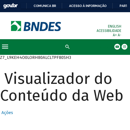
COMUNICA BR
ACESSO À INFORMAÇÃO
PARTI
ENGLISH
ACESSIBILIDADE
A+
A-
Busca
Z7_L9KEH4O0LORH80ALCLTPF80SH3
Visualizador do
Conteúdo da Web
Ações