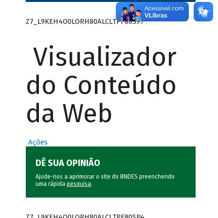
Z7_L9KEH4O0LORH80ALCLTPF80S97
Visualizador
do Conteúdo
da Web
Ações
DÊ SUA OPINIÃO
Ajude-nos a aprimorar o site do BNDES preenchendo
uma rápida
pesquisa
.
Z7_L9KEH4O0LORH80ALCLTPF80SP4