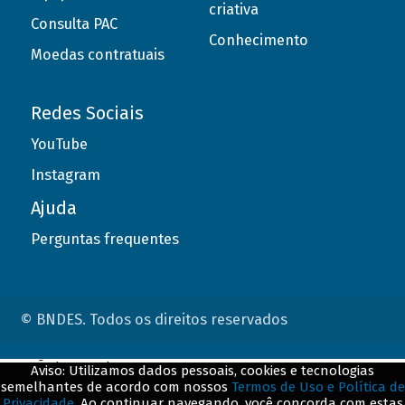
criativa
Consulta PAC
Conhecimento
Moedas contratuais
Redes Sociais
YouTube
Instagram
Ajuda
Perguntas frequentes
© BNDES. Todos os direitos reservados
ConteÃºdo complementar
Aviso: Utilizamos dados pessoais, cookies e tecnologias
semelhantes de acordo com nossos
Termos de Uso e Política de
${title}
${badge}
Privacidade
. Ao continuar navegando, você concorda com estas