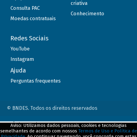
criativa
Consulta PAC
Conhecimento
Moedas contratuais
Redes Sociais
YouTube
Instagram
Ajuda
Perguntas frequentes
© BNDES. Todos os direitos reservados
ConteÃºdo complementar
Aviso: Utilizamos dados pessoais, cookies e tecnologias
semelhantes de acordo com nossos
Termos de Uso e Política de
${title}
${badge}
Privacidade
. Ao continuar navegando, você concorda com estas