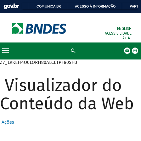
COMUNICA BR
ACESSO À INFORMAÇÃO
PARTI
ENGLISH
ACESSIBILIDADE
A+
A-
Busca
Z7_L9KEH4O0LORH80ALCLTPF80SH3
Visualizador do
Conteúdo da Web
Ações