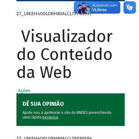
Z7_L9KEH4O0LORH80ALCLTPF80S97
Visualizador
do Conteúdo
da Web
Ações
DÊ SUA OPINIÃO
Ajude-nos a aprimorar o site do BNDES preenchendo
uma rápida
pesquisa
.
Z7_L9KEH4O0LORH80ALCLTPF80SP4