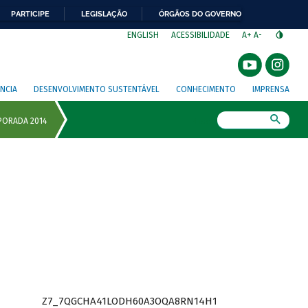
PARTICIPE
LEGISLAÇÃO
ÓRGÃOS DO GOVERNO
⁣
ENGLISH
ACESSIBILIDADE
A+
A-
NCIA
DESENVOLVIMENTO SUSTENTÁVEL
CONHECIMENTO
IMPRENSA
Busca
Z7_7QGCHA41LODH60A3OQA8RN14H1