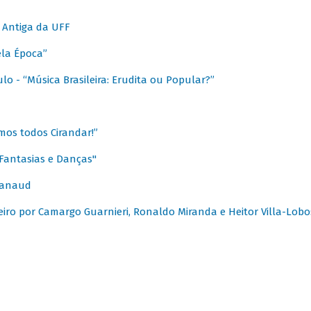
 Antiga da UFF
ela Época”
o - “Música Brasileira: Erudita ou Popular?”
mos todos Cirandar!”
Fantasias e Danças"
Canaud
leiro por Camargo Guarnieri, Ronaldo Miranda e Heitor Villa-Lobo