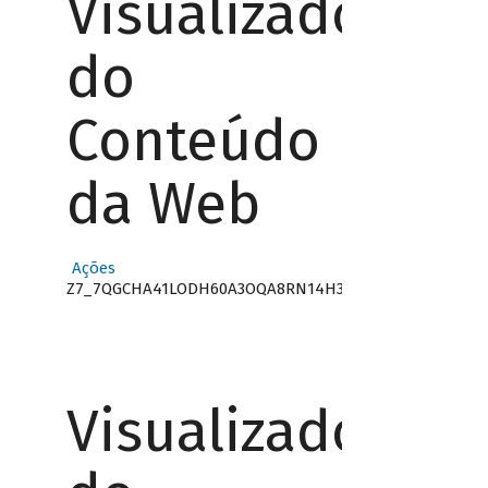
Visualizador
do
Conteúdo
da Web
Ações
Z7_7QGCHA41LODH60A3OQA8RN14H3
Visualizador