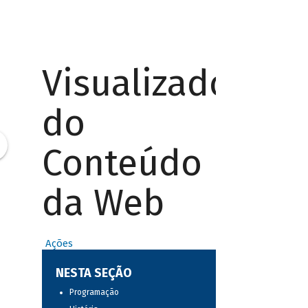
Visualizador
do
Conteúdo
da Web
Ações
NESTA SEÇÃO
Programação