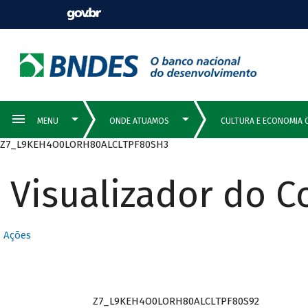
Z7_L9KEH4O0LORH80ALCLTPF80SH3
Visualizador do 
Ações
Z7_L9KEH4O0LORH80ALCLTPF80S92