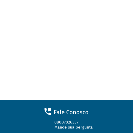
Fale Conosco
08007026337
Mande sua pergunta