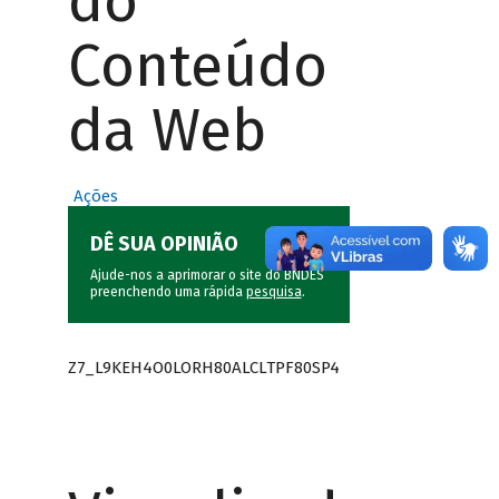
do
Conteúdo
da Web
Ações
DÊ SUA OPINIÃO
Ajude-nos a aprimorar o site do BNDES
preenchendo uma rápida
pesquisa
.
Z7_L9KEH4O0LORH80ALCLTPF80SP4