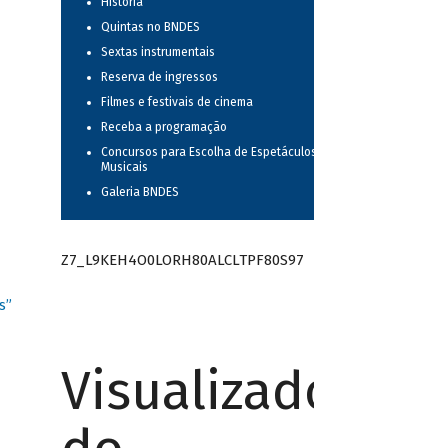
História
Quintas no BNDES
Sextas instrumentais
Reserva de ingressos
Filmes e festivais de cinema
Receba a programação
Concursos para Escolha de Espetáculos
Musicais
Galeria BNDES
Z7_L9KEH4O0LORH80ALCLTPF80S97
s”
Visualizador