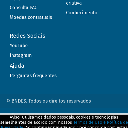
criativa
Consulta PAC
Conhecimento
Moedas contratuais
Redes Sociais
YouTube
Instagram
Ajuda
Perguntas frequentes
© BNDES. Todos os direitos reservados
ConteÃºdo complementar
Aviso: Utilizamos dados pessoais, cookies e tecnologias
semelhantes de acordo com nossos
Termos de Uso e Política de
${title}
${badge}
Privacidade
. Ao continuar navegando, você concorda com estas