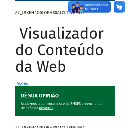
Z7_L9KEH4O0LORH80ALCLTPF80S97
Visualizador
do Conteúdo
da Web
Ações
DÊ SUA OPINIÃO
Ajude-nos a aprimorar o site do BNDES preenchendo
uma rápida
pesquisa
.
Z7_L9KEH4O0LORH80ALCLTPF80SP4