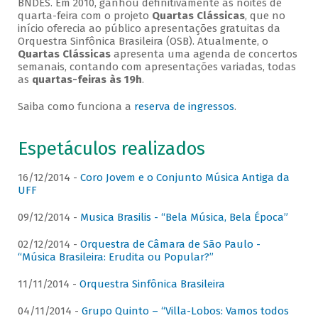
BNDES. Em 2010, ganhou definitivamente as noites de
quarta-feira com o projeto
Quartas Clássicas
, que no
início oferecia ao público apresentações gratuitas da
Orquestra Sinfônica Brasileira (OSB). Atualmente, o
Quartas Clássicas
apresenta uma agenda de concertos
semanais, contando com apresentações variadas, todas
as
quartas-feiras às 19h
.
Saiba como funciona a
reserva de ingressos
.
Espetáculos realizados
16/12/2014 -
Coro Jovem e o Conjunto Música Antiga da
UFF
09/12/2014 -
Musica Brasilis - “Bela Música, Bela Época”
02/12/2014 -
Orquestra de Câmara de São Paulo -
“Música Brasileira: Erudita ou Popular?”
11/11/2014 -
Orquestra Sinfônica Brasileira
04/11/2014 -
Grupo Quinto – “Villa-Lobos: Vamos todos