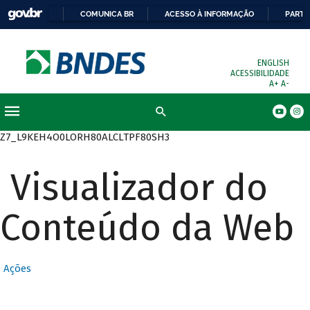
COMUNICA BR
ACESSO À INFORMAÇÃO
PARTI
ENGLISH
ACESSIBILIDADE
A+
A-
Busca
Z7_L9KEH4O0LORH80ALCLTPF80SH3
Visualizador do
Conteúdo da Web
Ações