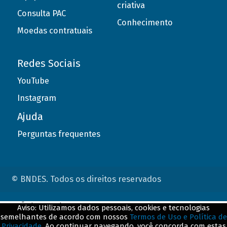
criativa
Consulta PAC
Conhecimento
Moedas contratuais
Redes Sociais
YouTube
Instagram
Ajuda
Perguntas frequentes
© BNDES. Todos os direitos reservados
ConteÃºdo complementar
Aviso: Utilizamos dados pessoais, cookies e tecnologias
semelhantes de acordo com nossos
Termos de Uso e Política de
${title}
${badge}
Privacidade
. Ao continuar navegando, você concorda com estas