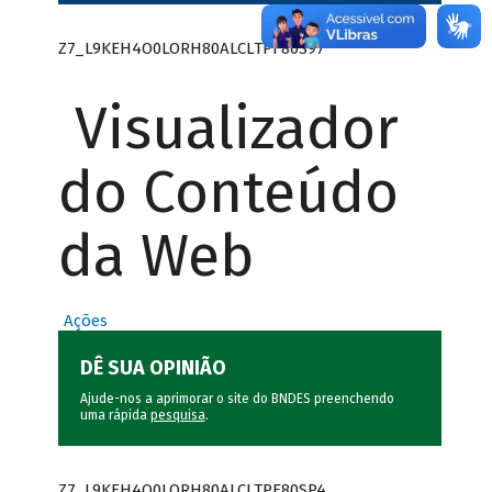
Z7_L9KEH4O0LORH80ALCLTPF80S97
Visualizador
do Conteúdo
da Web
Ações
DÊ SUA OPINIÃO
Ajude-nos a aprimorar o site do BNDES preenchendo
uma rápida
pesquisa
.
Z7_L9KEH4O0LORH80ALCLTPF80SP4