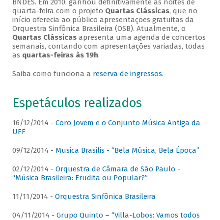
BNDES. Em 2010, ganhou definitivamente as noites de
quarta-feira com o projeto
Quartas Clássicas
, que no
início oferecia ao público apresentações gratuitas da
Orquestra Sinfônica Brasileira (OSB). Atualmente, o
Quartas Clássicas
apresenta uma agenda de concertos
semanais, contando com apresentações variadas, todas
as
quartas-feiras às 19h
.
Saiba como funciona a
reserva de ingressos
.
Espetáculos realizados
16/12/2014 -
Coro Jovem e o Conjunto Música Antiga da
UFF
09/12/2014 -
Musica Brasilis - “Bela Música, Bela Época”
02/12/2014 -
Orquestra de Câmara de São Paulo -
“Música Brasileira: Erudita ou Popular?”
11/11/2014 -
Orquestra Sinfônica Brasileira
04/11/2014 -
Grupo Quinto – “Villa-Lobos: Vamos todos