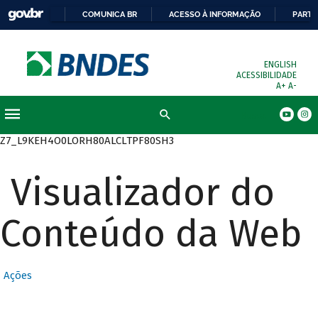
COMUNICA BR
ACESSO À INFORMAÇÃO
PARTI
ENGLISH
ACESSIBILIDADE
A+
A-
Busca
Z7_L9KEH4O0LORH80ALCLTPF80SH3
Visualizador do
Conteúdo da Web
Ações