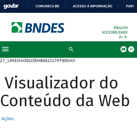
COMUNICA BR
ACESSO À INFORMAÇÃO
PARTI
ENGLISH
ACESSIBILIDADE
A+
A-
Busca
Z7_L9KEH4O0LORH80ALCLTPF80SH3
Visualizador do
Conteúdo da Web
Ações