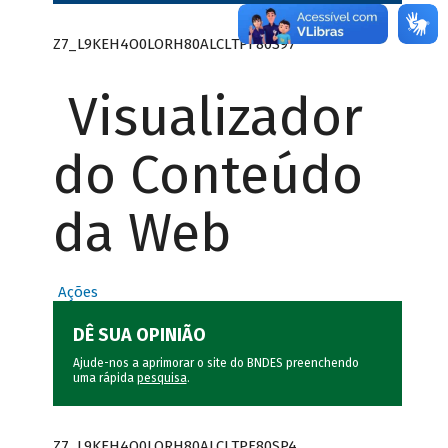
Z7_L9KEH4O0LORH80ALCLTPF80S97
Visualizador
do Conteúdo
da Web
Ações
DÊ SUA OPINIÃO
Ajude-nos a aprimorar o site do BNDES preenchendo
uma rápida
pesquisa
.
Z7_L9KEH4O0LORH80ALCLTPF80SP4