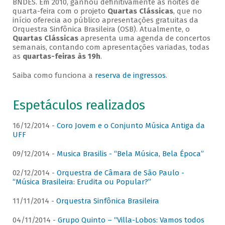
BNDES. Em 2010, ganhou definitivamente as noites de
quarta-feira com o projeto
Quartas Clássicas
, que no
início oferecia ao público apresentações gratuitas da
Orquestra Sinfônica Brasileira (OSB). Atualmente, o
Quartas Clássicas
apresenta uma agenda de concertos
semanais, contando com apresentações variadas, todas
as
quartas-feiras às 19h
.
Saiba como funciona a
reserva de ingressos
.
Espetáculos realizados
16/12/2014 -
Coro Jovem e o Conjunto Música Antiga da
UFF
09/12/2014 -
Musica Brasilis - “Bela Música, Bela Época”
02/12/2014 -
Orquestra de Câmara de São Paulo -
“Música Brasileira: Erudita ou Popular?”
11/11/2014 -
Orquestra Sinfônica Brasileira
04/11/2014 -
Grupo Quinto – “Villa-Lobos: Vamos todos